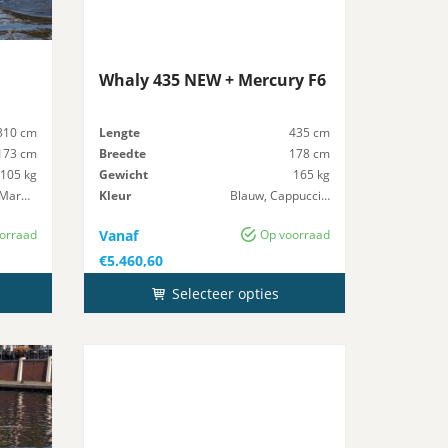
n
Whaly 435 NEW + Mercury F6
310 cm
Lengte
435 cm
173 cm
Breedte
178 cm
105 kg
Gewicht
165 kg
Licht Grijs, Marmer
Kleur
Blauw, Cappuccino, Donker grijs, Geel, Groen, Licht Grijs, Oranje, Rood, Zwart
10 pk
Maximaal-Vermogen
30 pk
orraad
Vanaf
Op voorraad
€
5.460,60
Selecteer opties