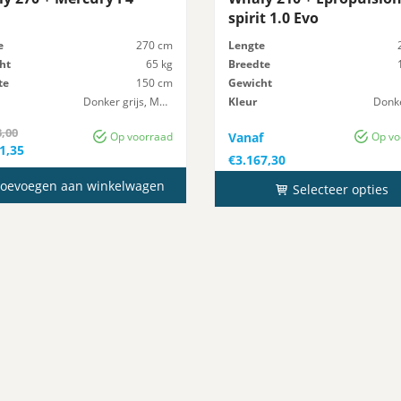
spirit 1.0 Evo
e
270 cm
Lengte
ht
65 kg
Breedte
te
150 cm
Gewicht
Donker grijs, Marmer
Kleur
Donke
Maximaal-Vermogen
8 pk
Maximaal-Vermogen
3,00
Op voorraad
Vanaf
Op vo
ronkelijke
1,35
€
3.167,30
ge
3,00.
oevoegen aan winkelwagen
Selecteer opties
1,35.