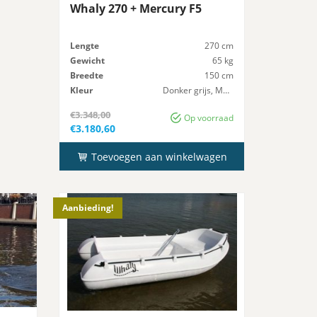
Whaly 270 + Mercury F5
Lengte
270 cm
Gewicht
65 kg
Breedte
150 cm
Kleur
Donker grijs, Marmer
Maximaal-Vermogen
8 pk
€
3.348,00
Op voorraad
Oorspronkelijke
€
3.180,60
prijs
Huidige
was:
prijs
€3.348,00.
Toevoegen aan winkelwagen
is:
€3.180,60.
Aanbieding!