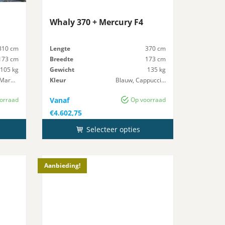
Whaly 370 + Mercury F4
310 cm
Lengte
370 cm
173 cm
Breedte
173 cm
105 kg
Gewicht
135 kg
Licht Grijs, Marmer
Kleur
Blauw, Cappuccino, Donker grijs, Geel, Groen, Licht Grijs, Oranje, Rood, Zwart
10 pk
Maximaal-Vermogen
20 pk
orraad
Vanaf
Op voorraad
€
4.602,75
Selecteer opties
Aanbieding!