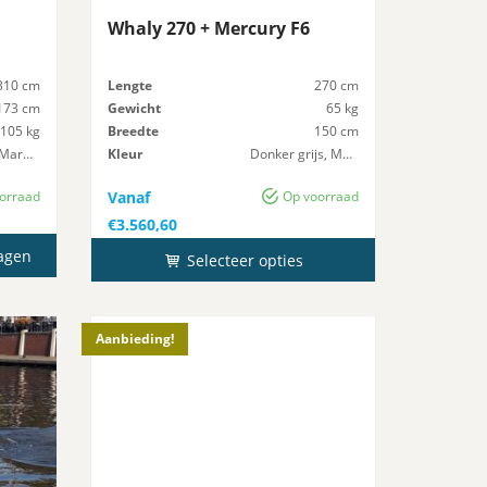
Whaly 270 + Mercury F6
310 cm
Lengte
270 cm
173 cm
Gewicht
65 kg
105 kg
Breedte
150 cm
Licht Grijs, Marmer
Kleur
Donker grijs, Marmer
10 pk
Maximaal-Vermogen
8 pk
orraad
Vanaf
Op voorraad
€
3.560,60
agen
Selecteer opties
Aanbieding!