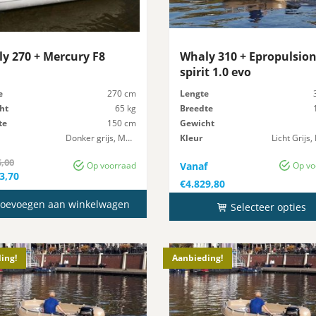
y 270 + Mercury F8
Whaly 310 + Epropulsio
spirit 1.0 evo
e
270 cm
Lengte
ht
65 kg
Breedte
te
150 cm
Gewicht
Donker grijs, Marmer
Kleur
Maximaal-Vermogen
8 pk
Maximaal-Vermogen
6,00
Op voorraad
Vanaf
Op vo
ronkelijke
3,70
€
4.829,80
ge
6,00.
oevoegen aan winkelwagen
Selecteer opties
3,70.
ing!
Aanbieding!