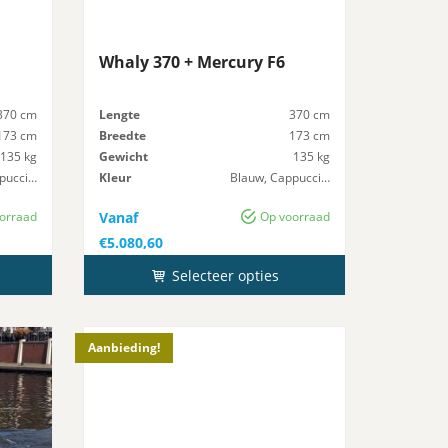
Whaly 370 + Mercury F6
370 cm
Lengte
370 cm
173 cm
Breedte
173 cm
135 kg
Gewicht
135 kg
Blauw, Cappuccino, Donker grijs, Geel, Groen, Licht Grijs, Oranje, Rood, Zwart
Kleur
Blauw, Cappuccino, Donker grijs, Geel, Groen, Licht Grijs, Oranje, Rood, Zwart
20 pk
Maximaal-Vermogen
20 pk
orraad
Vanaf
Op voorraad
€
5.080,60
Selecteer opties
Aanbieding!