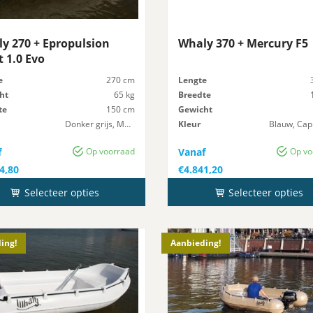
y 270 + Epropulsion
Whaly 370 + Mercury F5
t 1.0 Evo
e
270 cm
Lengte
ht
65 kg
Breedte
te
150 cm
Gewicht
Donker grijs, Marmer
Kleur
Maximaal-Vermogen
8 pk
Maximaal-Vermogen
f
Op voorraad
Vanaf
Op vo
4,80
€
4.841,20
Selecteer opties
Selecteer opties
ing!
Aanbieding!