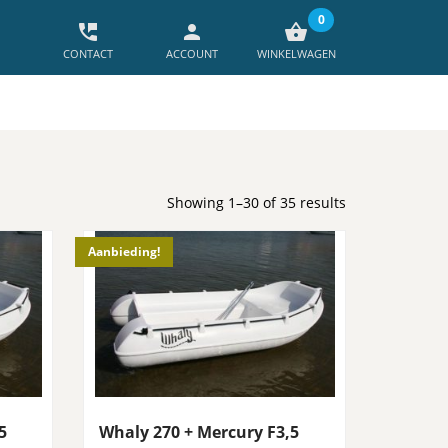
0
perm_phone_msg
person
shopping_basket
CONTACT
ACCOUNT
WINKELWAGEN
Showing 1–30 of 35 results
Aanbieding!
5
Whaly 270 + Mercury F3,5