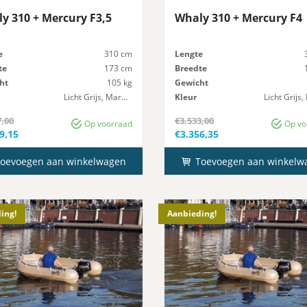
y 310 + Mercury F3,5
Whaly 310 + Mercury F4
e
310 cm
Lengte
te
173 cm
Breedte
ht
105 kg
Gewicht
Licht Grijs, Marmer
Kleur
Maximaal-Vermogen
10 pk
Maximaal-Vermogen
7,00
€
3.533,00
Op voorraad
Op vo
ronkelijke
Oorspronkelijke
9,15
€
3.356,35
prijs
ge
Huidige
was:
prijs
7,00.
€3.533,00.
oevoegen aan winkelwagen
Toevoegen aan winkelw
is:
9,15.
€3.356,35.
ing!
Aanbieding!