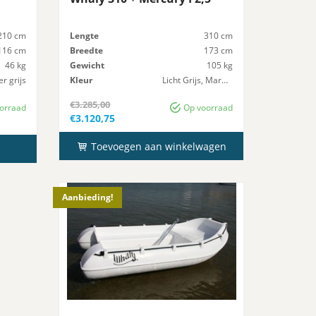
210 cm
Lengte
310 cm
116 cm
Breedte
173 cm
46 kg
Gewicht
105 kg
r grijs
Kleur
Licht Grijs, Marmer
2.5 pk
Maximaal-Vermogen
10 pk
€
3.285,00
orraad
Op voorraad
Oorspronkelijke
€
3.120,75
prijs
Huidige
was:
prijs
€3.285,00.
Toevoegen aan winkelwagen
is:
€3.120,75.
Aanbieding!