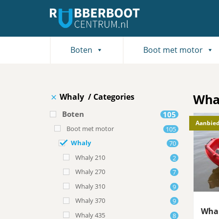
Boten
Boot met motor
Wha
Whaly
Categories
Boten
105
Aanbied
Boot met motor
105
Whaly
70
Whaly 210
2
Whaly 270
7
Whaly 310
9
Whaly 370
9
Whal
Whaly 435
8