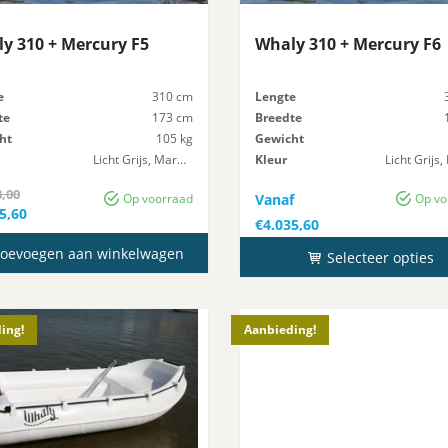
y 310 + Mercury F5
Whaly 310 + Mercury F6
e
310 cm
Lengte
te
173 cm
Breedte
ht
105 kg
Gewicht
Licht Grijs, Marmer
Kleur
Maximaal-Vermogen
10 pk
Maximaal-Vermogen
8,00
Op voorraad
Vanaf
Op vo
ronkelijke
5,60
€
4.035,60
ge
8,00.
oevoegen aan winkelwagen
Selecteer opties
5,60.
ing!
Aanbieding!