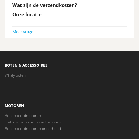
Wat zijn de verzendkosten?
Onze locatie
Meer vragen
BOTEN & ACCESSOIRES
Whaly boten
MOTOREN
Buitenboordmotoren
Elektrische buitenboordmotoren
Buitenboordmotoren onderhoud