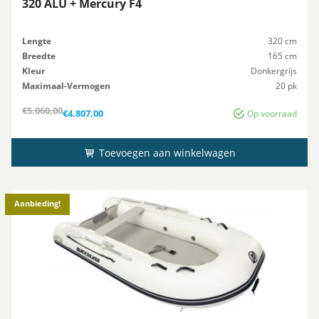
320 ALU + Mercury F4
Lengte
320 cm
Breedte
165 cm
Kleur
Donkergrijs
Maximaal-Vermogen
20 pk
Advies-Vermogen
20 pk
Oorspronkelijke
Huidige
€
5.060,00
€
4.807,00
Op voorraad
prijs
prijs
was:
is:
€5.060,00.
€4.807,00.
Toevoegen aan winkelwagen
Aanbieding!