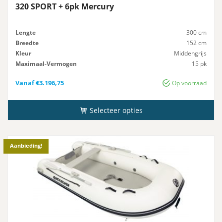
320 SPORT + 6pk Mercury
Lengte
300 cm
Breedte
152 cm
Kleur
Middengrijs
Maximaal-Vermogen
15 pk
Advies-Vermogen
15 pk
Vanaf
€
3.196,75
Op voorraad
Selecteer opties
Aanbieding!