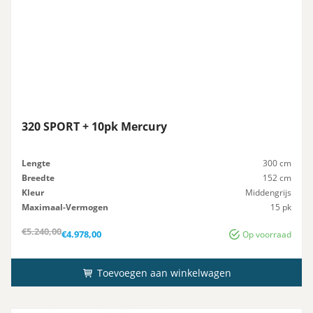
320 SPORT + 10pk Mercury
Lengte
300 cm
Breedte
152 cm
Kleur
Middengrijs
Maximaal-Vermogen
15 pk
Advies-Vermogen
15 pk
Oorspronkelijke
Huidige
€
5.240,00
€
4.978,00
Op voorraad
prijs
prijs
was:
is:
€5.240,00.
€4.978,00.
Toevoegen aan winkelwagen