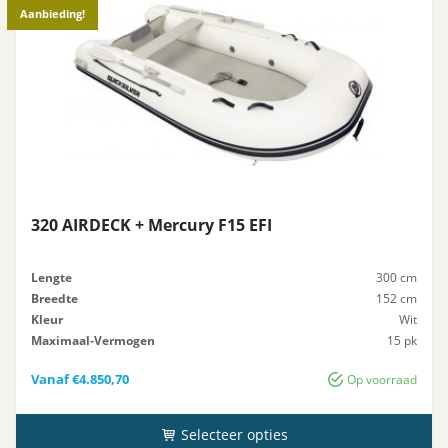
Aanbieding!
320 AIRDECK + Mercury F15 EFI
Lengte
300 cm
Breedte
152 cm
Kleur
Wit
Maximaal-Vermogen
15 pk
Advies-Vermogen
15 pk
Vanaf
€
4.850,70
Op voorraad
Selecteer opties