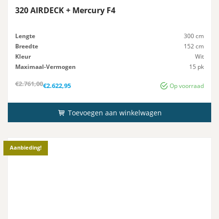
320 AIRDECK + Mercury F4
Lengte
300 cm
Breedte
152 cm
Kleur
Wit
Maximaal-Vermogen
15 pk
Advies-Vermogen
15 pk
Oorspronkelijke
Huidige
€
2.761,00
€
2.622,95
Op voorraad
prijs
prijs
was:
is:
€2.761,00.
€2.622,95.
Toevoegen aan winkelwagen
Aanbieding!