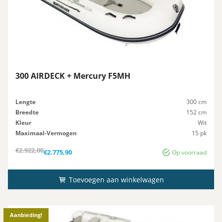
300 AIRDECK + Mercury F5MH
Lengte
300 cm
Breedte
152 cm
Kleur
Wit
Maximaal-Vermogen
15 pk
Advies-Vermogen
15 pk
Oorspronkelijke
Huidige
€
2.922,00
€
2.775,90
Op voorraad
prijs
prijs
was:
is:
€2.922,00.
€2.775,90.
Toevoegen aan winkelwagen
Aanbieding!