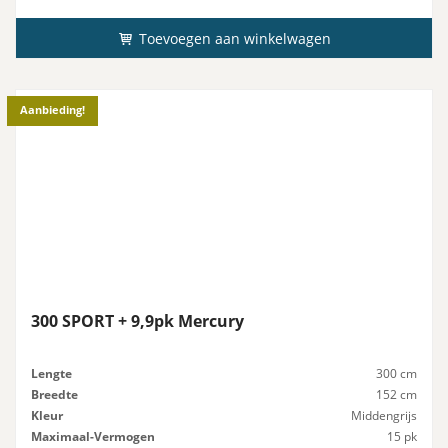
was:
is:
€4.921,00.
€4.674,95.
Toevoegen aan winkelwagen
Aanbieding!
300 SPORT + 9,9pk Mercury
Lengte
300 cm
Breedte
152 cm
Kleur
Middengrijs
Maximaal-Vermogen
15 pk