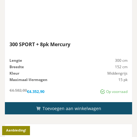
300 SPORT + 8pk Mercury
Lengte
300 cm
Breedte
152 cm
Kleur
Middengrijs
Maximaal-Vermogen
15 pk
Advies-Vermogen
15 pk
Oorspronkelijke
Huidige
€
4.582,00
€
4.352,90
Op voorraad
prijs
prijs
was:
is:
€4.582,00.
€4.352,90.
Toevoegen aan winkelwagen
Aanbieding!