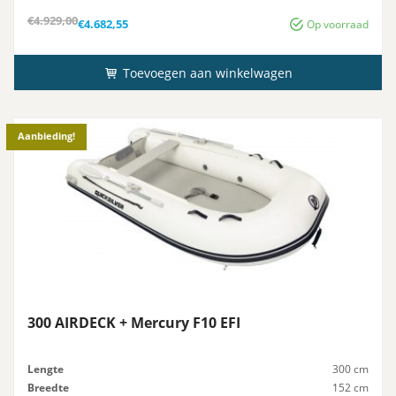
Advies-Vermogen
15 pk
Oorspronkelijke
Huidige
€
4.929,00
€
4.682,55
Op voorraad
prijs
prijs
was:
is:
€4.929,00.
€4.682,55.
Toevoegen aan winkelwagen
Aanbieding!
300 AIRDECK + Mercury F10 EFI
Lengte
300 cm
Breedte
152 cm