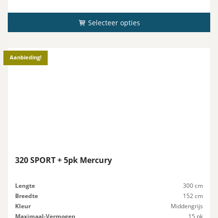
Selecteer opties
Aanbieding!
320 SPORT + 5pk Mercury
Lengte
300 cm
Breedte
152 cm
Kleur
Middengrijs
Maximaal-Vermogen
15 pk