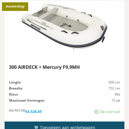
Aanbieding!
300 AIRDECK + Mercury F9,9MH
Lengte
300 cm
Breedte
152 cm
Kleur
Wit
Maximaal-Vermogen
15 pk
Advies-Vermogen
15 pk
Oorspronkelijke
Huidige
€
4.767,00
€
4.528,65
Op voorraad
prijs
prijs
was:
is:
€4.767,00.
€4.528,65.
Toevoegen aan winkelwagen