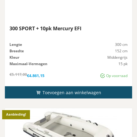
300 SPORT + 10pk Mercury EFI
Lengte
300 cm
Breedte
152 cm
Kleur
Middengrijs
Maximaal-Vermogen
15 pk
Advies-Vermogen
15 pk
Oorspronkelijke
Huidige
€
5.117,00
€
4.861,15
Op voorraad
prijs
prijs
was:
is:
€5.117,00.
€4.861,15.
Toevoegen aan winkelwagen
Aanbieding!