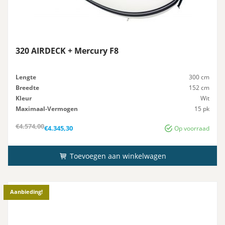
320 AIRDECK + Mercury F8
Lengte
300 cm
Breedte
152 cm
Kleur
Wit
Maximaal-Vermogen
15 pk
Advies-Vermogen
15 pk
Oorspronkelijke
Huidige
€
4.574,00
€
4.345,30
Op voorraad
prijs
prijs
was:
is:
€4.574,00.
€4.345,30.
Toevoegen aan winkelwagen
Aanbieding!