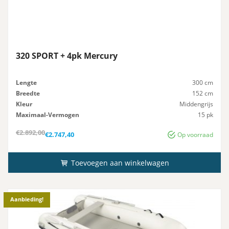
320 SPORT + 4pk Mercury
Lengte
300 cm
Breedte
152 cm
Kleur
Middengrijs
Maximaal-Vermogen
15 pk
Advies-Vermogen
15 pk
Oorspronkelijke
Huidige
€
2.892,00
€
2.747,40
Op voorraad
prijs
prijs
was:
is:
€2.892,00.
€2.747,40.
Toevoegen aan winkelwagen
Aanbieding!