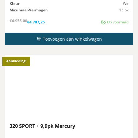
Kleur
Wit
Maximaal-Vermogen
15 pk
Advies-Vermogen
15 pk
Oorspronkelijke
Huidige
€
4.955,00
€
4.707,25
Op voorraad
prijs
prijs
was:
is:
€4.955,00.
€4.707,25.
Toevoegen aan winkelwagen
Aanbieding!
320 SPORT + 9,9pk Mercury