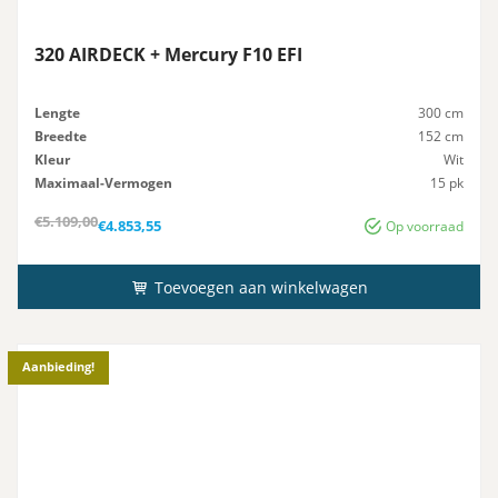
320 AIRDECK + Mercury F10 EFI
Lengte
300 cm
Breedte
152 cm
Kleur
Wit
Maximaal-Vermogen
15 pk
Advies-Vermogen
15 pk
Oorspronkelijke
Huidige
€
5.109,00
€
4.853,55
Op voorraad
prijs
prijs
was:
is:
€5.109,00.
€4.853,55.
Toevoegen aan winkelwagen
Aanbieding!