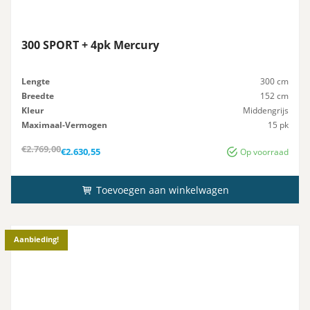
300 SPORT + 4pk Mercury
Lengte
300 cm
Breedte
152 cm
Kleur
Middengrijs
Maximaal-Vermogen
15 pk
Advies-Vermogen
15 pk
Oorspronkelijke
Huidige
€
2.769,00
€
2.630,55
Op voorraad
prijs
prijs
was:
is:
€2.769,00.
€2.630,55.
Toevoegen aan winkelwagen
Aanbieding!