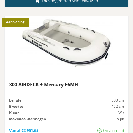
Toevoegen aan winkelwagen
Aanbieding!
300 AIRDECK + Mercury F6MH
Lengte
300 cm
Breedte
152 cm
Kleur
Wit
Maximaal-Vermogen
15 pk
Advies-Vermogen
15 pk
Vanaf
€
2.951,65
Op voorraad