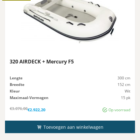
320 AIRDECK + Mercury F5
Lengte
300 cm
Breedte
152 cm
Kleur
Wit
Maximaal-Vermogen
15 pk
Advies-Vermogen
15 pk
Oorspronkelijke
Huidige
€
3.076,00
€
2.922,20
Op voorraad
prijs
prijs
was:
is:
€3.076,00.
€2.922,20.
Toevoegen aan winkelwagen