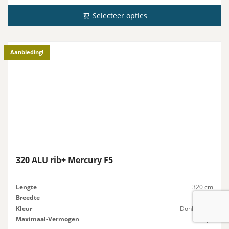
Selecteer opties
Aanbieding!
320 ALU rib+ Mercury F5
Lengte
320 cm
Breedte
165 cm
Kleur
Donkergrijs
Maximaal-Vermogen
20 pk