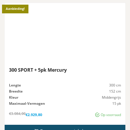
Aanbieding!
300 SPORT + 5pk Mercury
Lengte
300 cm
Breedte
152 cm
Kleur
Middengrijs
Maximaal-Vermogen
15 pk
Advies-Vermogen
15 pk
Oorspronkelijke
Huidige
€
3.084,00
€
2.929,80
Op voorraad
prijs
prijs
was:
is:
€3.084,00.
€2.929,80.