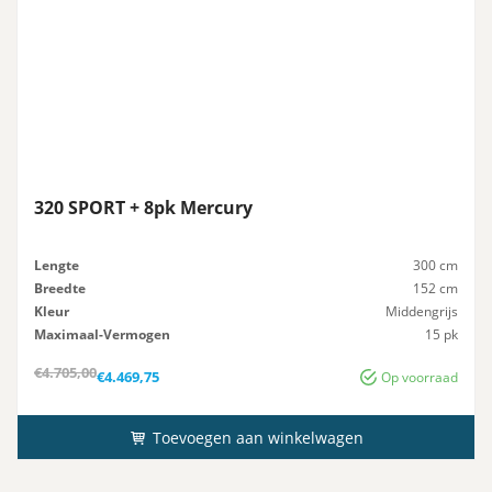
320 SPORT + 8pk Mercury
Lengte
300 cm
Breedte
152 cm
Kleur
Middengrijs
Maximaal-Vermogen
15 pk
Advies-Vermogen
15 pk
Oorspronkelijke
Huidige
€
4.705,00
€
4.469,75
Op voorraad
prijs
prijs
was:
is:
€4.705,00.
€4.469,75.
Toevoegen aan winkelwagen