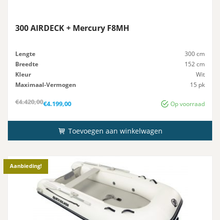
300 AIRDECK + Mercury F8MH
Lengte
300 cm
Breedte
152 cm
Kleur
Wit
Maximaal-Vermogen
15 pk
Advies-Vermogen
15 pk
Oorspronkelijke
Huidige
€
4.420,00
€
4.199,00
Op voorraad
prijs
prijs
was:
is:
€4.420,00.
€4.199,00.
Toevoegen aan winkelwagen
Aanbieding!