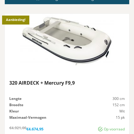
Aanbieding!
320 AIRDECK + Mercury F9,9
Lengte
300 cm
Breedte
152 cm
Kleur
Wit
Maximaal-Vermogen
15 pk
Advies-Vermogen
15 pk
Oorspronkelijke
Huidige
€
4.921,00
€
4.674,95
Op voorraad
prijs
prijs