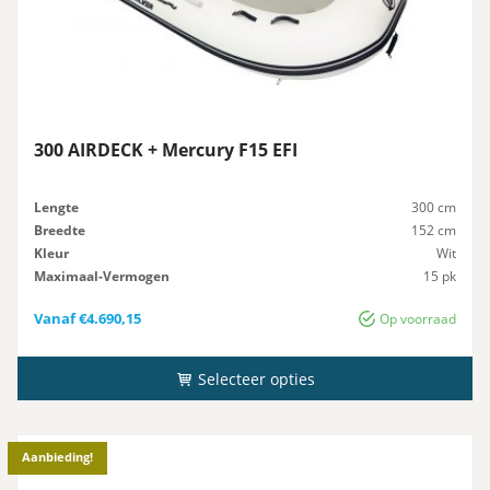
300 AIRDECK + Mercury F15 EFI
Lengte
300 cm
Breedte
152 cm
Kleur
Wit
Maximaal-Vermogen
15 pk
Advies-Vermogen
15 pk
Vanaf
€
4.690,15
Op voorraad
Selecteer opties
Aanbieding!