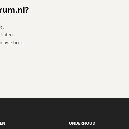
rum.nl?
ng;
rboten;
nieuwe boot;
EN
ONDERHOUD