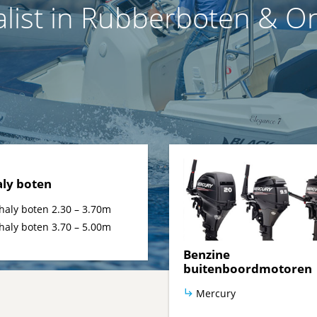
alist in Rubberboten & 
ly boten
aly boten 2.30 – 3.70m
aly boten 3.70 – 5.00m
Benzine
buitenboordmotoren
Mercury