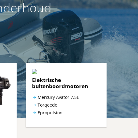
Onderhoud
Elektrische
buitenboordmotoren
Mercury Avator 7.5E
Torqeedo
Epropulsion