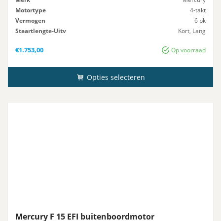
Motortype
4-takt
Vermogen
6 pk
Staartlengte-Uitv
Kort, Lang
Gewicht
25 kg
€
1.753,00
Op voorraad
Opties selecteren
Mercury F 15 EFI buitenboordmotor