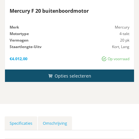
Mercury F 20 buitenboordmotor
Merk
Mercury
Motortype
4-takt
Vermogen
20 pk
Staartlengte-Uitv
Kort, Lang
Gewicht
52 KG
€
4.012,00
Op voorraad
Opties selecteren
Specificaties
Omschrijving