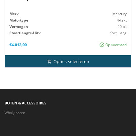
Merk
Mercury
Motortype
4-takt
Vermogen
20 pk
Staartlengte-Uitv
Kort, Lang
Gewicht
52 KG
€
4.012,00
Op voorraad
Opties selecteren
BOTEN & ACCESSOIRES
Whaly boten