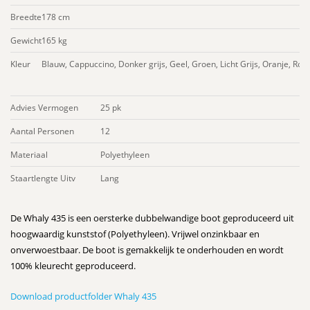
Breedte
178 cm
Gewicht
165 kg
Kleur
Blauw, Cappuccino, Donker grijs, Geel, Groen, Licht Grijs, Oranje, Roo
Advies Vermogen
25 pk
Aantal Personen
12
Materiaal
Polyethyleen
Staartlengte Uitv
Lang
De Whaly 435 is een oersterke dubbelwandige boot geproduceerd uit
hoogwaardig kunststof (Polyethyleen). Vrijwel onzinkbaar en
onverwoestbaar. De boot is gemakkelijk te onderhouden en wordt
100% kleurecht geproduceerd.
Download productfolder Whaly 435