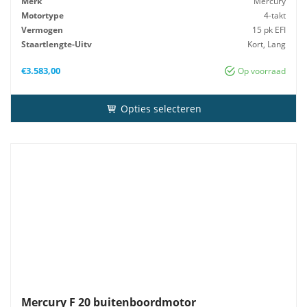
Merk
Mercury
Motortype
4-takt
Vermogen
15 pk EFI
Staartlengte-Uitv
Kort, Lang
Besturing
Afstandsbediening, Knuppel
€
3.583,00
Op voorraad
Opties selecteren
Mercury F 20 buitenboordmotor