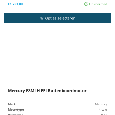
€
1.753,00
Op voorraad
Opties selecteren
Mercury F8MLH EFI Buitenboordmotor
Merk
Mercury
Motortype
4-takt
Vermogen
8 pk