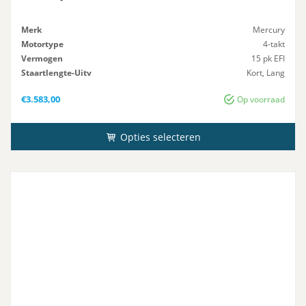
Merk
Mercury
Motortype
4-takt
Vermogen
15 pk EFI
Staartlengte-Uitv
Kort, Lang
Besturing
Afstandsbediening, Knuppel
€
3.583,00
Op voorraad
Opties selecteren