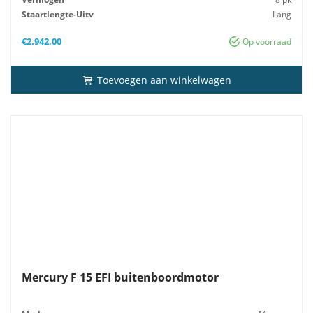
Staartlengte-Uitv
Lang
Gewicht
38 kg
€
2.942,00
Op voorraad
Toevoegen aan winkelwagen
Mercury F 15 EFI buitenboordmotor