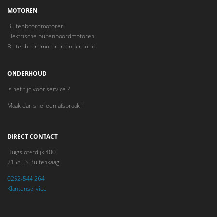
MOTOREN
Buitenboordmotoren
Elektrische buitenboordmotoren
Buitenboordmotoren onderhoud
ONDERHOUD
Is het tijd voor service ?
Maak dan snel een afspraak !
DIRECT CONTACT
Huigsloterdijk 400
2158 LS Buitenkaag
0252-544 264
Klantenservice