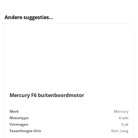
Andere suggesties…
Mercury F6 buitenboordmotor
Merk
Mercury
Motortype
4-takt
Vermogen
6 pk
Staartlengte-Uitv
Kort, Lang
Gewicht
25 kg