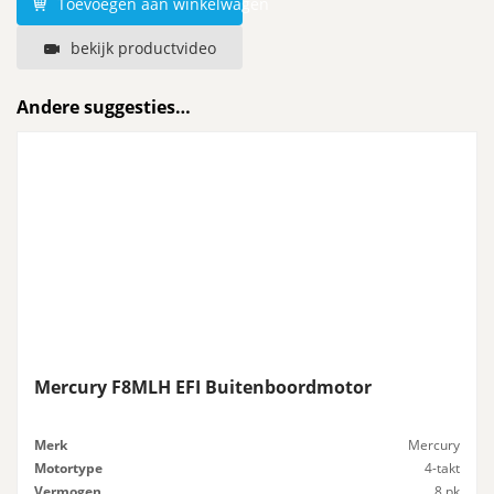
Toevoegen aan winkelwagen
bekijk productvideo
Andere suggesties…
Mercury F8MLH EFI Buitenboordmotor
Merk
Mercury
Motortype
4-takt
Vermogen
8 pk