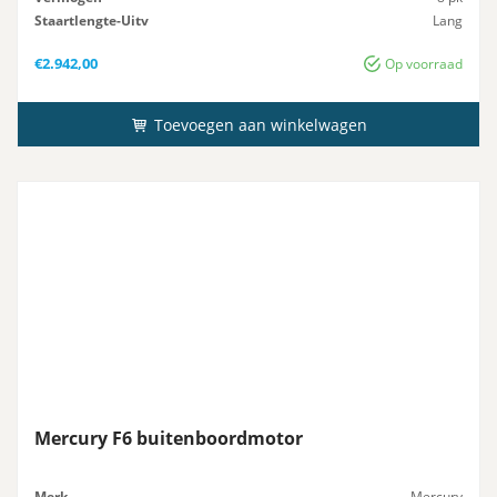
Staartlengte-Uitv
Lang
Gewicht
38 kg
€
2.942,00
Op voorraad
Toevoegen aan winkelwagen
Mercury F6 buitenboordmotor
Merk
Mercury