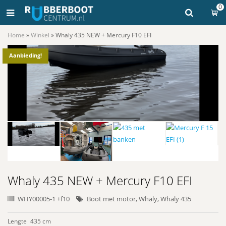
0
Home
»
Winkel
»
Whaly 435 NEW + Mercury F10 EFI
Aanbieding!
Whaly 435 NEW + Mercury F10 EFI
WHY00005-1 +f10
Boot met motor
,
Whaly
,
Whaly 435
Lengte
435 cm