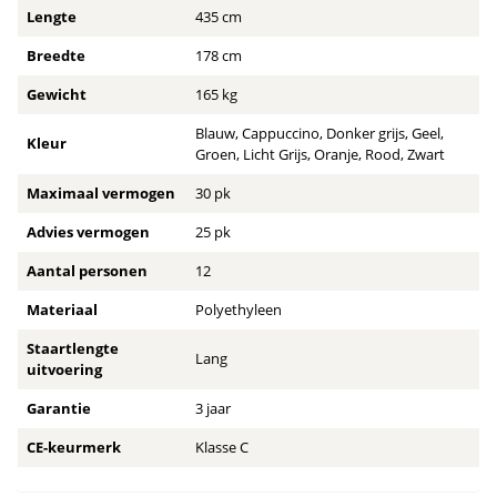
Lengte
435 cm
Breedte
178 cm
Gewicht
165 kg
Blauw, Cappuccino, Donker grijs, Geel,
Kleur
Groen, Licht Grijs, Oranje, Rood, Zwart
Maximaal vermogen
30 pk
Advies vermogen
25 pk
Aantal personen
12
Materiaal
Polyethyleen
Staartlengte
Lang
uitvoering
Garantie
3 jaar
CE-keurmerk
Klasse C