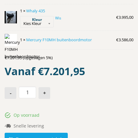
1 ×
Whaly 435
€
3.995,00
Wis
Kleur
1 ×
Mercury F10MH buitenboordmotor
€
3.586,00
€7.201,95 (opgeslagen 5%)
Vanaf
€
7.201,95
-
+
Op voorraad
Snelle levering