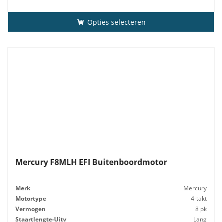
Opties selecteren
Mercury F8MLH EFI Buitenboordmotor
Merk
Mercury
Motortype
4-takt
Vermogen
8 pk
Staartlengte-Uitv
Lang