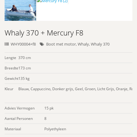
Whaly 370 + Mercury F8
WHY00004+f8
Boot met motor
,
Whaly
,
Whaly 370
Lengte
370 cm
Breedte
173 cm
Gewicht
135 kg
Kleur
Blauw, Cappuccino, Donker grijs, Geel, Groen, Licht Grijs, Oranje, Roo
Advies Vermogen
15 pk
Aantal Personen
8
Materiaal
Polyethyleen