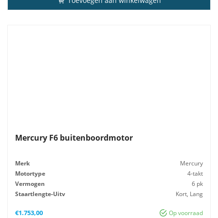
Toevoegen aan winkelwagen
Mercury F6 buitenboordmotor
Merk
Mercury
Motortype
4-takt
Vermogen
6 pk
Staartlengte-Uitv
Kort, Lang
Gewicht
25 kg
€
1.753,00
Op voorraad