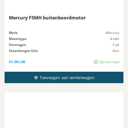
Mercury F5MH buitenboordmotor
Merk
Mercury
Motortype
4-takt
Vermogen
5 pk
Staartlengte-Uitv
Kort
Gewicht
25 kg
€
1.501,00
Op voorraad
Toevoegen aan winkelwagen