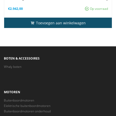
Gewicht
38 kg
€
2.942,00
Op voorraad
Toevoegen aan winkelwagen
BOTEN & ACCESSOIRES
Whaly boten
MOTOREN
Buitenboordmotoren
Elektrische buitenboordmotoren
Buitenboordmotoren onderhoud