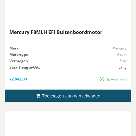
Mercury F8MLH EFI Buitenboordmotor
Merk
Mercury
Motortype
4-takt
Vermogen
8 pk
Staartlengte-Uitv
Lang
Gewicht
38 kg
€
2.942,00
Op voorraad
Toevoegen aan winkelwagen