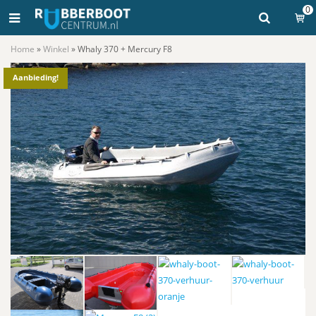
0
Home
»
Winkel
»
Whaly 370 + Mercury F8
Aanbieding!