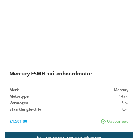
Mercury F5MH buitenboordmotor
Merk
Mercury
Motortype
4-takt
Vermogen
5 pk
Staartlengte-Uitv
Kort
Gewicht
25 kg
€
1.501,00
Op voorraad