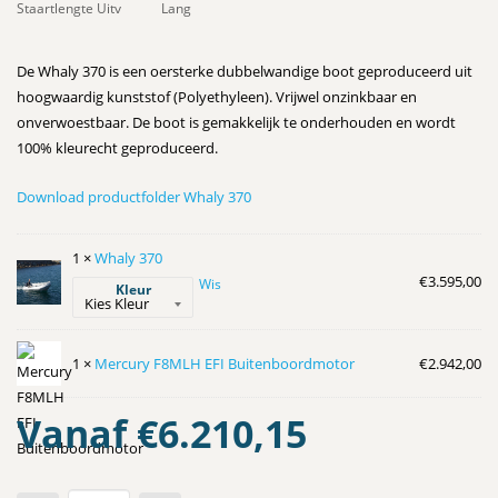
Staartlengte Uitv
Lang
De Whaly 370 is een oersterke dubbelwandige boot geproduceerd uit
hoogwaardig kunststof (Polyethyleen). Vrijwel onzinkbaar en
onverwoestbaar. De boot is gemakkelijk te onderhouden en wordt
100% kleurecht geproduceerd.
Download productfolder Whaly 370
1 ×
Whaly 370
€
3.595,00
Wis
Kleur
1 ×
Mercury F8MLH EFI Buitenboordmotor
€
2.942,00
Vanaf
€
6.210,15