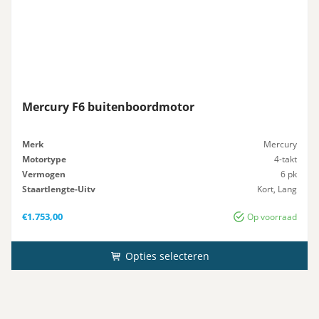
Mercury F6 buitenboordmotor
Merk
Mercury
Motortype
4-takt
Vermogen
6 pk
Staartlengte-Uitv
Kort, Lang
Gewicht
25 kg
€
1.753,00
Op voorraad
Opties selecteren