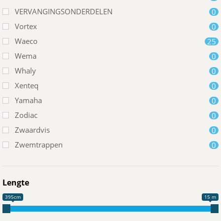
VERVANGINGSONDERDELEN
0
Vortex
0
Waeco
25
Wema
0
Whaly
0
Xenteq
0
Yamaha
0
Zodiac
0
Zwaardvis
0
Zwemtrappen
0
Lengte
395cm
15 m