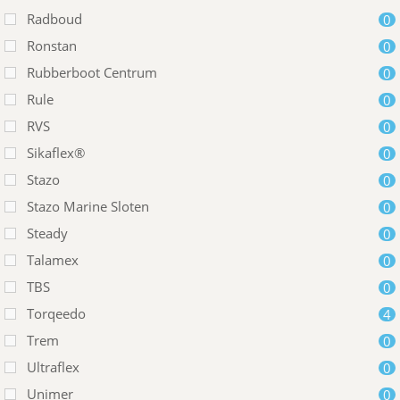
Radboud
0
Ronstan
0
Rubberboot Centrum
0
Rule
0
RVS
0
Sikaflex®
0
Stazo
0
Stazo Marine Sloten
0
Steady
0
Talamex
0
TBS
0
Torqeedo
4
Trem
0
Ultraflex
0
Unimer
0