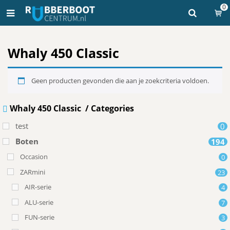
0
Whaly 450 Classic
Geen producten gevonden die aan je zoekcriteria voldoen.
Whaly 450 Classic
Categories
test
0
Boten
194
Occasion
0
ZARmini
23
AIR-serie
4
ALU-serie
7
FUN-serie
3