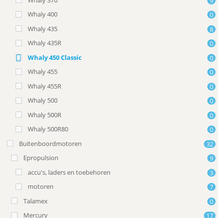
9
Whaly 400
0
Whaly 435
8
Whaly 435R
0
Whaly 450 Classic
0
Whaly 455
0
Whaly 455R
0
Whaly 500
0
Whaly 500R
0
Whaly 500R80
0
Buitenboordmotoren
32
Epropulsion
9
accu's, laders en toebehoren
3
motoren
7
Talamex
0
Mercury
17