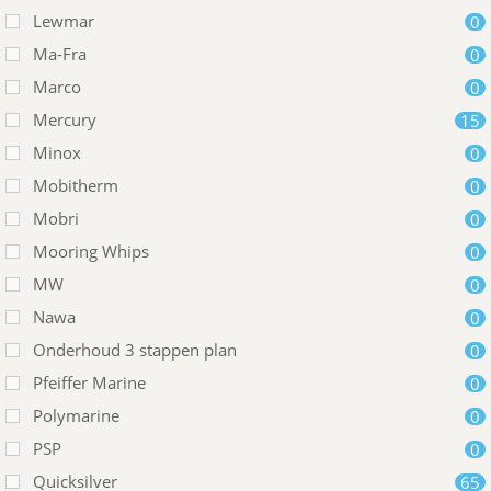
Lewmar
0
Ma-Fra
0
Marco
0
Mercury
15
Minox
0
Mobitherm
0
Mobri
0
Mooring Whips
0
MW
0
Nawa
0
Onderhoud 3 stappen plan
0
Pfeiffer Marine
0
Polymarine
0
PSP
0
Quicksilver
65