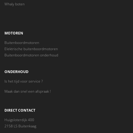
Whaly boten
MOTOREN
Buitenboordmotoren
Elektrische buitenboordmotoren
Buitenboordmotoren onderhoud
ONDERHOUD
Is het tijd voor service ?
Maak dan snel een afspraak !
DIRECT CONTACT
Huigsloterdijk 400
2158 LS Buitenkaag