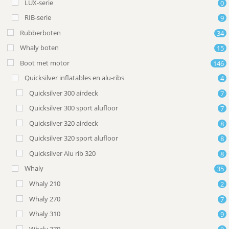
LUX-serie
0
RIB-serie
9
Rubberboten
34
Whaly boten
15
Boot met motor
146
Quicksilver inflatables en alu-ribs
4
Quicksilver 300 airdeck
7
Quicksilver 300 sport alufloor
7
Quicksilver 320 airdeck
8
Quicksilver 320 sport alufloor
8
Quicksilver Alu rib 320
8
Whaly
35
Whaly 210
2
Whaly 270
7
Whaly 310
9
Whaly 370