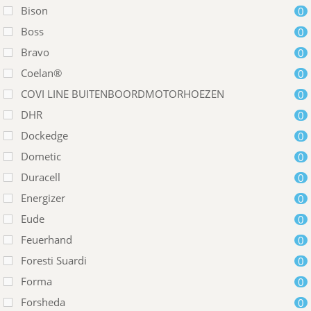
Bison
0
Boss
0
Bravo
0
Coelan®
0
COVI LINE BUITENBOORDMOTORHOEZEN
0
DHR
0
Dockedge
0
Dometic
0
Duracell
0
Energizer
0
Eude
0
Feuerhand
0
Foresti Suardi
0
Forma
0
Forsheda
0