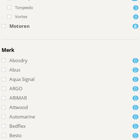
Torqeedo
3
Vortex
0
Motoren
6
Merk
Abosdry
0
Abus
0
Aqua Signal
0
ARGO
0
ARIMAR
0
Attwood
0
Automarine
0
Bedflex
0
Besto
0