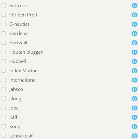
Fortress
0
Für den Profi
0
G-nautics
0
Gardena
0
Hartwall
0
Houten pluggen
0
Hubbell
0
Index Marine
0
International
0
Jabsco
0
Jilong
0
Jobe
0
Kalf
0
Kong
0
Lahnakoski
0