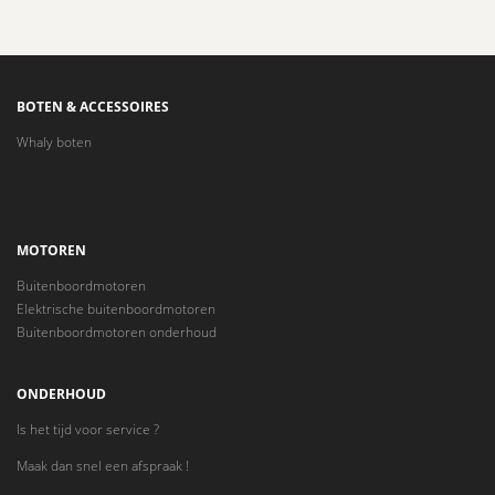
BOTEN & ACCESSOIRES
Whaly boten
MOTOREN
Buitenboordmotoren
Elektrische buitenboordmotoren
Buitenboordmotoren onderhoud
ONDERHOUD
Is het tijd voor service ?
Maak dan snel een afspraak !