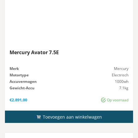
Mercury Avator 7.5E
Merk
Mercury
Motortype
Electrisch
Accuvermogen
1000wh
Gewicht-Accu
7.1kg
Gewicht
19.5kg excl accu
€
2.891,00
Op voorraad
Toevoegen aan winkelwagen