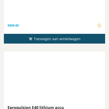
€
849,00
Toevoegen aan winkelwagen
Epropulsion E40 lithium accu