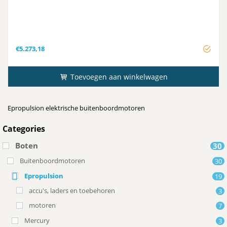
€
5.273,18
Toevoegen aan winkelwagen
Epropulsion elektrische buitenboordmotoren
Categories
Boten
30
Buitenboordmotoren
30
Epropulsion
19
accu's, laders en toebehoren
3
motoren
7
Mercury
3