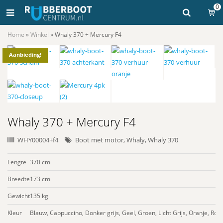
0
Home
»
Winkel
»
Whaly 370 + Mercury F4
Aanbieding!
Whaly 370 + Mercury F4
WHY00004+f4
Boot met motor
,
Whaly
,
Whaly 370
Lengte
370 cm
Breedte
173 cm
Gewicht
135 kg
Kleur
Blauw, Cappuccino, Donker grijs, Geel, Groen, Licht Grijs, Oranje, Roo