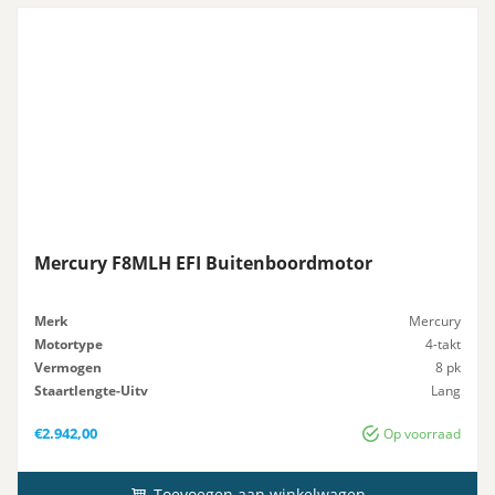
Mercury F8MLH EFI Buitenboordmotor
Merk
Mercury
Motortype
4-takt
Vermogen
8 pk
Staartlengte-Uitv
Lang
Gewicht
38 kg
€
2.942,00
Op voorraad
Toevoegen aan winkelwagen