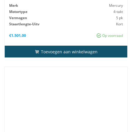
Merk
Mercury
Motortype
4-takt
Vermogen
5 pk
Staartlengte-Uitv
Kort
Gewicht
25 kg
€
1.501,00
Op voorraad
Toevoegen aan winkelwagen