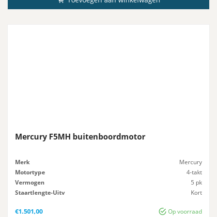
Mercury F5MH buitenboordmotor
Merk
Mercury
Motortype
4-takt
Vermogen
5 pk
Staartlengte-Uitv
Kort
Gewicht
25 kg
€
1.501,00
Op voorraad