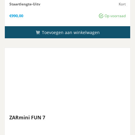
Staartlengte-Uitv
Kort
Gewicht
17 kg
€
990,00
Op voorraad
Toevoegen aan winkelwagen
ZARmini FUN 7