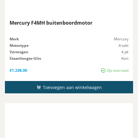
Mercury F4MH buitenboordmotor
Merk
Mercury
Motortype
4-takt
Vermogen
4 pk
Staartlengte-Uitv
Kort
Gewicht
25 kg
€
1.238,00
Op voorraad
Toevoegen aan winkelwagen