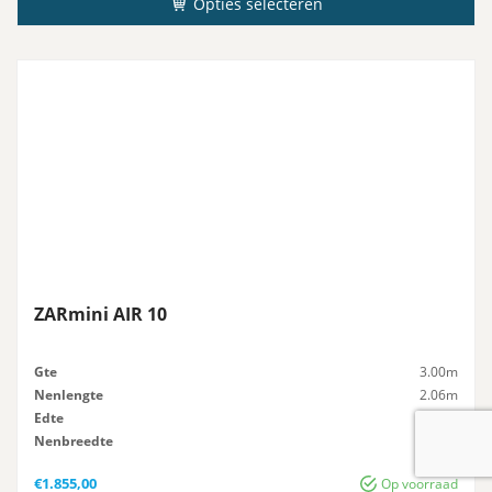
Opties selecteren
ZARmini AIR 10
Gte
3.00m
Nenlengte
2.06m
Edte
1.70m
Nenbreedte
0.82M
Icht
42kg
€
1.855,00
Op voorraad