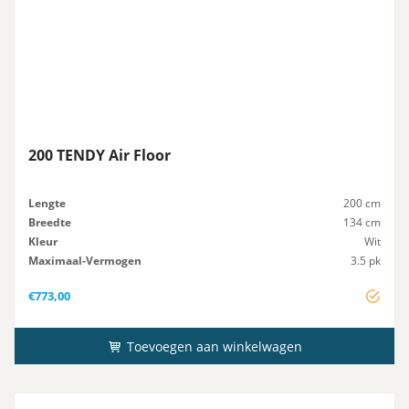
200 TENDY Air Floor
Lengte
200 cm
Breedte
134 cm
Kleur
Wit
Maximaal-Vermogen
3.5 pk
Advies-Vermogen
3.5 pk
€
773,00
Toevoegen aan winkelwagen