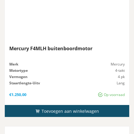
Mercury F4MLH buitenboordmotor
Merk
Mercury
Motortype
4-takt
Vermogen
4 pk
Staartlengte-Uitv
Lang
Gewicht
25 kg
€
1.250,00
Op voorraad
Toevoegen aan winkelwagen