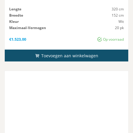
Lengte
320 cm
Breedte
152 cm
Kleur
Wit
Maximaal-Vermogen
20 pk
Advies-Vermogen
20 pk
€
1.523,00
Op voorraad
Toevoegen aan winkelwagen