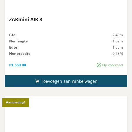
ZARmini AIR 8
Gte
2.40m
Nenlengte
1.62m
Edte
1.55m
Nenbreedte
0.73M
Icht
31kg
€
1.550,00
Op voorraad
Toevoegen aan winkelwagen
Aanbieding!