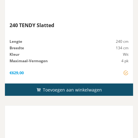
240 TENDY Slatted
Lengte
240 cm
Breedte
134 cm
Kleur
Wit
Maximaal-Vermogen
4 pk
Advies-Vermogen
4 pk
€
629,00
Toevoegen aan winkelwagen