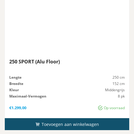
250 SPORT (Alu Floor)
Lengte
250 cm
Breedte
152 cm
Kleur
Middengrijs
Maximaal-Vermogen
8 pk
Advies-Vermogen
8 pk
€
1.299,00
Op voorraad
Toevoegen aan winkelwagen