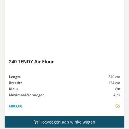
240 TENDY Air Floor
Lengte
240 cm
Breedte
134 cm
Kleur
Wit
Maximaal-Vermogen
4 pk
Advies-Vermogen
4 pk
€
803,00
Toevoegen aan winkelwagen