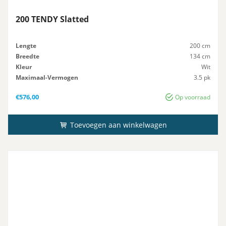
200 TENDY Slatted
Lengte
200 cm
Breedte
134 cm
Kleur
Wit
Maximaal-Vermogen
3.5 pk
Advies-Vermogen
3.5 pk
€
576,00
Op voorraad
Toevoegen aan winkelwagen