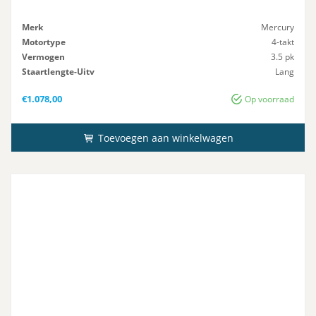
Merk
Mercury
Motortype
4-takt
Vermogen
3.5 pk
Staartlengte-Uitv
Lang
Gewicht
17 kg
€
1.078,00
Op voorraad
Toevoegen aan winkelwagen