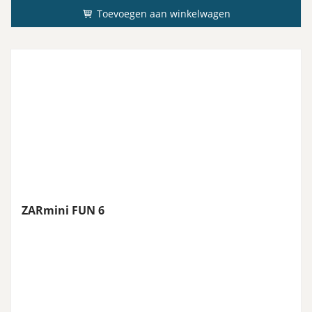
Toevoegen aan winkelwagen
ZARmini FUN 6