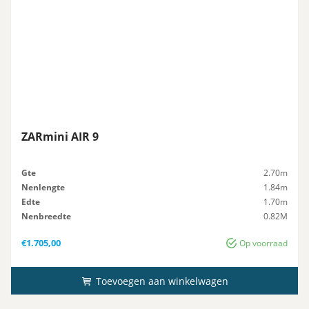
ZARmini AIR 9
Gte
2.70m
Nenlengte
1.84m
Edte
1.70m
Nenbreedte
0.82M
Icht
38kg
€
1.705,00
Op voorraad
Toevoegen aan winkelwagen