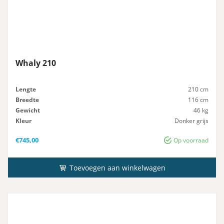
Whaly 210
Lengte
210 cm
Breedte
116 cm
Gewicht
46 kg
Kleur
Donker grijs
Maximaal-Vermogen
2.5 pk
€
745,00
Op voorraad
Toevoegen aan winkelwagen