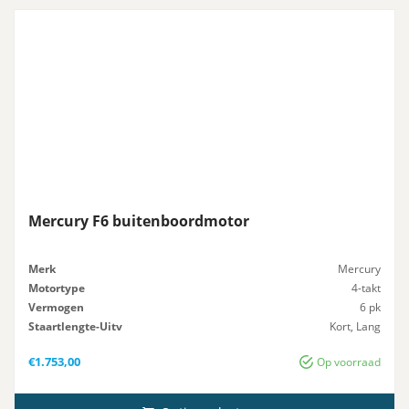
Mercury F6 buitenboordmotor
Merk
Mercury
Motortype
4-takt
Vermogen
6 pk
Staartlengte-Uitv
Kort, Lang
Gewicht
25 kg
€
1.753,00
Op voorraad