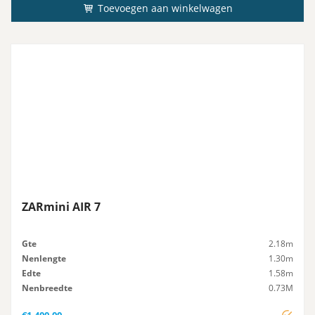
Toevoegen aan winkelwagen
ZARmini AIR 7
Gte
2.18m
Nenlengte
1.30m
Edte
1.58m
Nenbreedte
0.73M
Icht
30kg
€
1.400,00