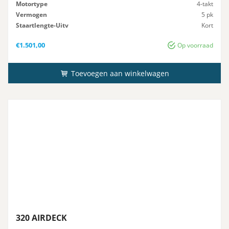
Motortype
4-takt
Vermogen
5 pk
Staartlengte-Uitv
Kort
Gewicht
25 kg
€
1.501,00
Op voorraad
Toevoegen aan winkelwagen
320 AIRDECK