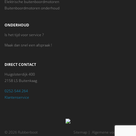
Elektrische buitenboordmotoren
Buitenboordmotoren onderhoud
ONDERHOUD
Is het tijd voor service ?
Maak dan snel een afspraak !
DIRECT CONTACT
Huigsloterdijk 400
2158 LS Buitenkaag
0252-544 264
Klantenservice
© 2026 Rubberboot
Sitemap
Algemene voorwaarden