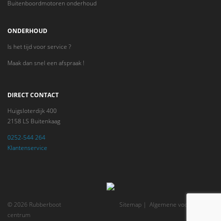
Buitenboordmotoren onderhoud
ONDERHOUD
Is het tijd voor service ?
Maak dan snel een afspraak !
DIRECT CONTACT
Huigsloterdijk 400
2158 LS Buitenkaag
0252-544 264
Klantenservice
© 2026 Rubberboot
Sitemap
Algemene voorwaarden
centrum