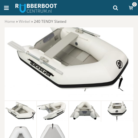
0
Home
»
Winkel
»
240 TENDY Slatted