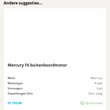
Andere suggesties…
Mercury F6 buitenboordmotor
Merk
Mercury
Motortype
4-takt
Vermogen
6 pk
Staartlengte-Uitv
Kort, Lang
Gewicht
25 kg
€
1.753,00
Op voorraad