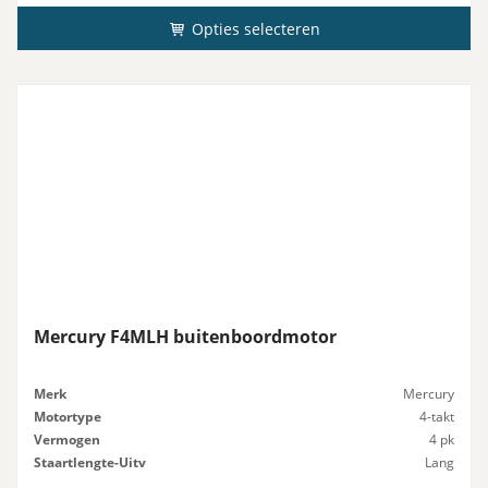
Opties selecteren
Mercury F4MLH buitenboordmotor
Merk
Mercury
Motortype
4-takt
Vermogen
4 pk
Staartlengte-Uitv
Lang
Gewicht
25 kg