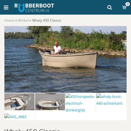
0
Home
»
Winkel
»
Whaly 450 Classic