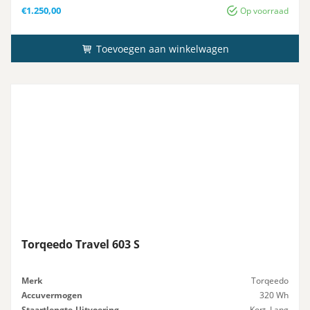
€
1.250,00
Op voorraad
Toevoegen aan winkelwagen
Torqeedo Travel 603 S
Merk
Torqeedo
Accuvermogen
320 Wh
Staartlengte-Uitvoering
Kort, Lang