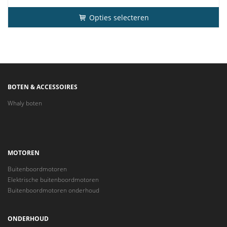
Opties selecteren
BOTEN & ACCESSOIRES
Whaly boten
MOTOREN
Buitenboordmotoren
Elektrische buitenboordmotoren
Buitenboordmotoren onderhoud
ONDERHOUD