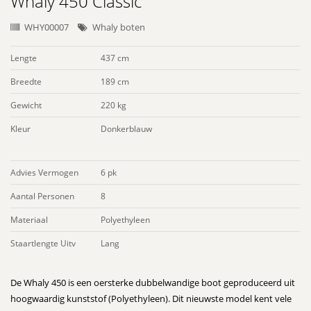
Whaly 450 Classic
WHY00007
Whaly boten
Lengte
437 cm
Breedte
189 cm
Gewicht
220 kg
Kleur
Donkerblauw
Advies Vermogen
6 pk
Aantal Personen
8
Materiaal
Polyethyleen
Staartlengte Uitv
Lang
De Whaly 450 is een oersterke dubbelwandige boot geproduceerd uit
hoogwaardig kunststof (Polyethyleen). Dit nieuwste model kent vele