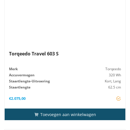
Torqeedo Travel 603 S
Merk
Torqeedo
Accuvermogen
320 Wh
Staartlengte-Uitvoering
Kort, Lang
Staartlengte
62.5 cm
Startsysteem
Elektrisch
€
2.075,00
Toevoegen aan winkelwagen