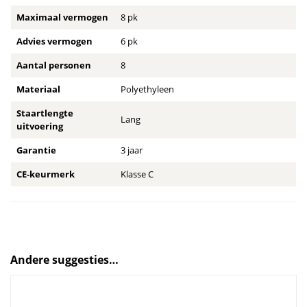
Maximaal vermogen
8 pk
Advies vermogen
6 pk
Aantal personen
8
Materiaal
Polyethyleen
Staartlengte
Lang
uitvoering
Garantie
3 jaar
CE-keurmerk
Klasse C
Andere suggesties…