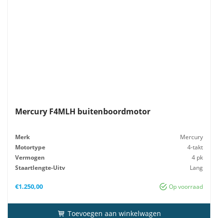
Mercury F4MLH buitenboordmotor
Merk
Mercury
Motortype
4-takt
Vermogen
4 pk
Staartlengte-Uitv
Lang
Gewicht
25 kg
€
1.250,00
Op voorraad
Toevoegen aan winkelwagen