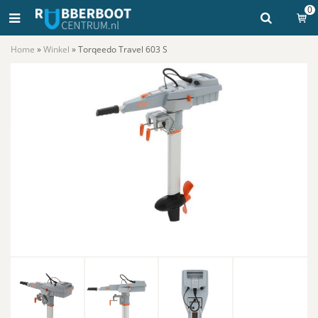
0
Home
»
Winkel
»
Torqeedo Travel 603 S