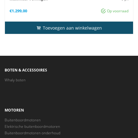
Advies-Vermogen
8 pk
€
1.299,00
Op voorraad
Toevoegen aan winkelwagen
BOTEN & ACCESSOIRES
Whaly boten
MOTOREN
Buitenboordmotoren
Elektrische buitenboordmotoren
Buitenboordmotoren onderhoud