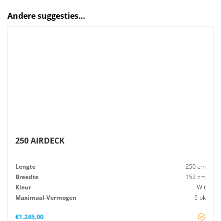
Andere suggesties…
250 AIRDECK
Lengte
250 cm
Breedte
152 cm
Kleur
Wit
Maximaal-Vermogen
5 pk
Advies-Vermogen
5 pk
€
1.245,00