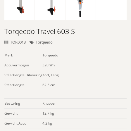
Torqeedo Travel 603 S
TOR0013
Torqeedo
Merk
Torqeedo
Accuvermogen
320 Wh
Staartlengte Uitvoering
Kort, Lang
Staartlengte
62.5 cm
Besturing
Knuppel
Gewicht
12,7 kg
Gewicht Accu
4,2 kg