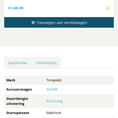
Advies-Vermogen
5 pk
€
1.245,00
Toevoegen aan winkelwagen
Specificaties
Omschrijving
Merk
Torqeedo
Accuvermogen
320 Wh
Staartlengte
Kort
,
Lang
uitvoering
Startsysteem
Elektrisch