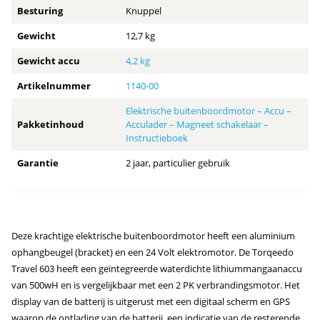
Besturing
Knuppel
Gewicht
12,7 kg
Gewicht accu
4,2 kg
Artikelnummer
1140-00
Elektrische buitenboordmotor – Accu –
Pakketinhoud
Acculader – Magneet schakelaar –
Instructieboek
Garantie
2 jaar, particulier gebruik
Deze krachtige elektrische buitenboordmotor heeft een aluminium
ophangbeugel (bracket) en een 24 Volt elektromotor. De Torqeedo
Travel 603 heeft een geïntegreerde waterdichte lithiummangaanaccu
van 500wH en is vergelijkbaar met een 2 PK verbrandingsmotor. Het
display van de batterij is uitgerust met een digitaal scherm en GPS
waarop de ontlading van de batterij, een indicatie van de resterende