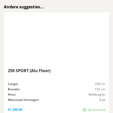
Andere suggesties…
250 SPORT (Alu Floor)
Lengte
250 cm
Breedte
152 cm
Kleur
Middengrijs
Maximaal-Vermogen
8 pk
Advies-Vermogen
8 pk
€
1.299,00
Op voorraad