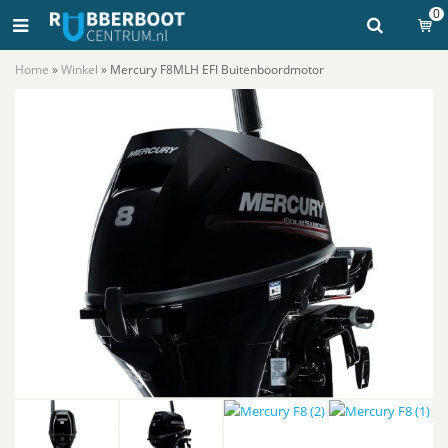
0
Home
»
Winkel
»
Mercury F8MLH EFI Buitenboordmotor