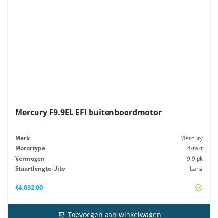
Mercury F9.9EL EFI buitenboordmotor
Merk
Mercury
Motortype
4-takt
Vermogen
9.9 pk
Staartlengte-Uitv
Lang
Startsysteem
Elektrisch
€
4.032,00
Toevoegen aan winkelwagen