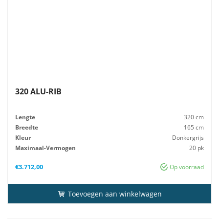
320 ALU-RIB
Lengte
320 cm
Breedte
165 cm
Kleur
Donkergrijs
Maximaal-Vermogen
20 pk
Advies-Vermogen
20 pk
€
3.712,00
Op voorraad
Toevoegen aan winkelwagen