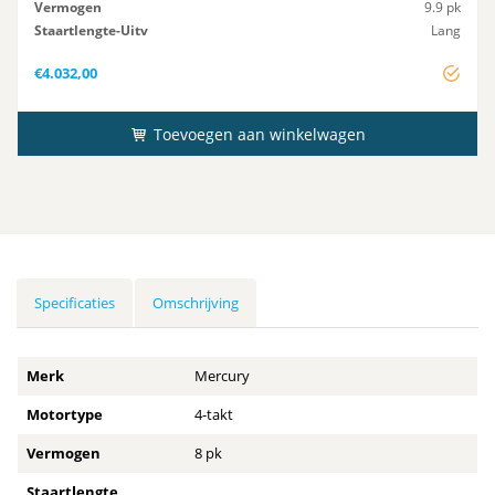
Vermogen
9.9 pk
Staartlengte-Uitv
Lang
Startsysteem
Elektrisch
€
4.032,00
Toevoegen aan winkelwagen
Specificaties
Omschrijving
Merk
Mercury
Motortype
4-takt
Vermogen
8 pk
Staartlengte