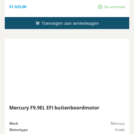
Advies-Vermogen
20 pk
€
1.523,00
Op voorraad
Toevoegen aan winkelwagen
Mercury F9.9EL EFI buitenboordmotor
Merk
Mercury
Motortype
4-takt