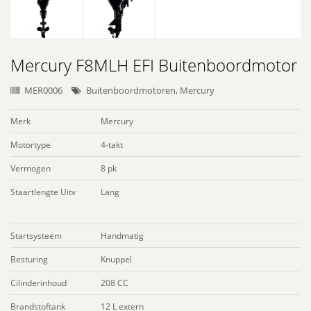
Mercury F8MLH EFI Buitenboordmotor
MER0006
Buitenboordmotoren
,
Mercury
Merk
Mercury
Motortype
4-takt
Vermogen
8 pk
Staartlengte Uitv
Lang
Startsysteem
Handmatig
Besturing
Knuppel
Cilinderinhoud
208 CC
Brandstoftank
12 L extern