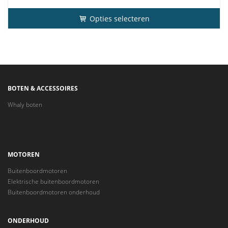
Opties selecteren
BOTEN & ACCESSOIRES
Whaly boten
MOTOREN
Buitenboordmotoren
Elektrische buitenboordmotoren
Buitenboordmotoren onderhoud
ONDERHOUD