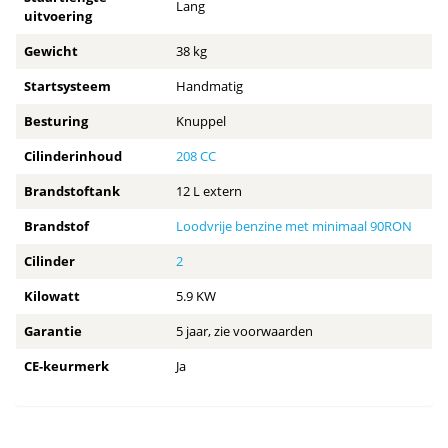
Lang
uitvoering
Gewicht
38 kg
Startsysteem
Handmatig
Besturing
Knuppel
Cilinderinhoud
208 CC
Brandstoftank
12 L extern
Brandstof
Loodvrije benzine met minimaal 90RON
Cilinder
2
Kilowatt
5.9 KW
Garantie
5 jaar, zie voorwaarden
CE-keurmerk
Ja