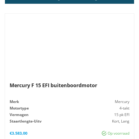
Mercury F 15 EFI buitenboordmotor
Merk
Mercury
Motortype
4-takt
Vermogen
15 pk EFI
Staartlengte-Uitv
Kort, Lang
Besturing
Afstandsbediening, Knuppel
€
3.583,00
Op voorraad