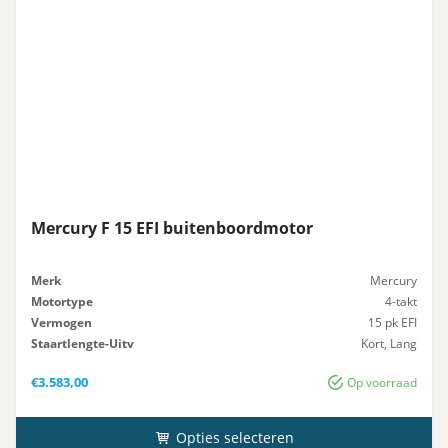
Mercury F 15 EFI buitenboordmotor
Merk
Mercury
Motortype
4-takt
Vermogen
15 pk EFI
Staartlengte-Uitv
Kort, Lang
Besturing
Afstandsbediening, Knuppel
€
3.583,00
Op voorraad
Opties selecteren