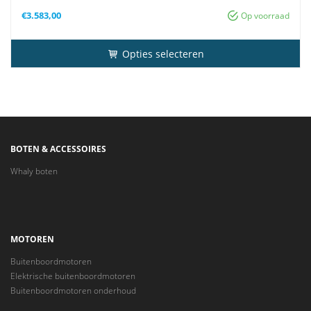
Besturing
Afstandsbediening, Knuppel
€
3.583,00
Op voorraad
Opties selecteren
BOTEN & ACCESSOIRES
Whaly boten
MOTOREN
Buitenboordmotoren
Elektrische buitenboordmotoren
Buitenboordmotoren onderhoud