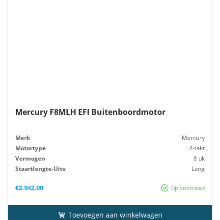
Mercury F8MLH EFI Buitenboordmotor
Merk
Mercury
Motortype
4-takt
Vermogen
8 pk
Staartlengte-Uitv
Lang
Gewicht
38 kg
€
2.942,00
Op voorraad
Toevoegen aan winkelwagen