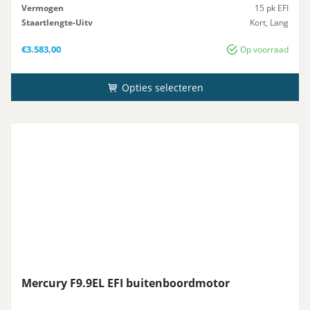
Vermogen
15 pk EFI
Staartlengte-Uitv
Kort, Lang
Besturing
Afstandsbediening, Knuppel
€
3.583,00
Op voorraad
Opties selecteren
Mercury F9.9EL EFI buitenboordmotor