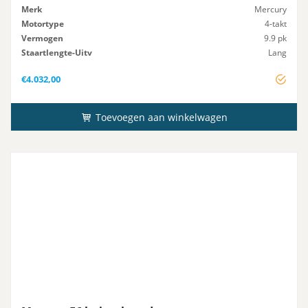
Merk
Mercury
Motortype
4-takt
Vermogen
9.9 pk
Staartlengte-Uitv
Lang
Startsysteem
Elektrisch
€
4.032,00
Toevoegen aan winkelwagen