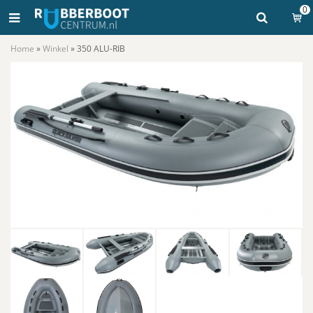
0
Home
»
Winkel
»
350 ALU-RIB