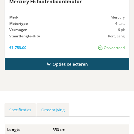
Mercury F6 buitenboordmotor
Merk
Mercury
Motortype
4-takt
Vermogen
6 pk
Staartlengte-Uitv
Kort, Lang
Gewicht
25 kg
€
1.753,00
Op voorraad
Opties selecteren
Specificaties
Omschrijving
Lengte
350 cm