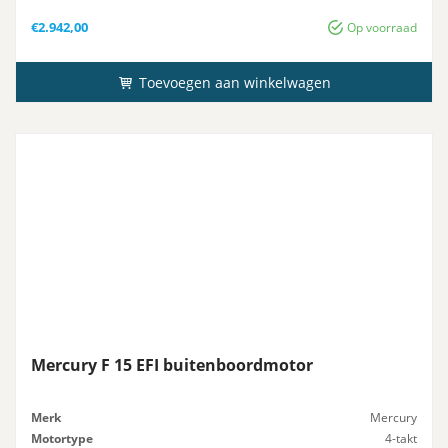
Gewicht
38 kg
€
2.942,00
Op voorraad
Toevoegen aan winkelwagen
Mercury F 15 EFI buitenboordmotor
Merk
Mercury
Motortype
4-takt