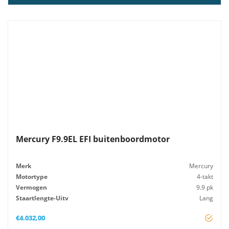
Mercury F9.9EL EFI buitenboordmotor
Merk
Mercury
Motortype
4-takt
Vermogen
9.9 pk
Staartlengte-Uitv
Lang
Startsysteem
Elektrisch
€
4.032,00