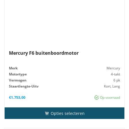
Mercury F6 buitenboordmotor
Merk
Mercury
Motortype
4-takt
Vermogen
6 pk
Staartlengte-Uitv
Kort, Lang
Gewicht
25 kg
€
1.753,00
Op voorraad
Opties selecteren