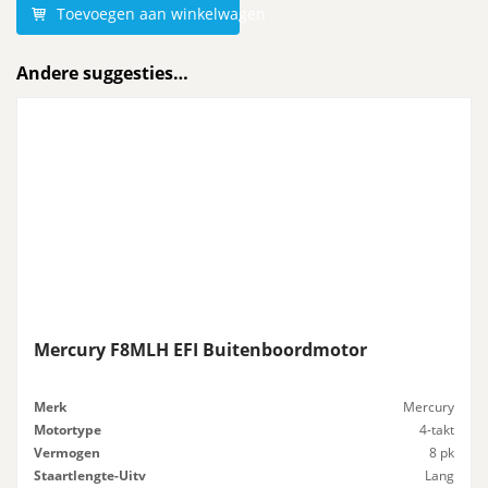
Toevoegen aan winkelwagen
Andere suggesties…
Mercury F8MLH EFI Buitenboordmotor
Merk
Mercury
Motortype
4-takt
Vermogen
8 pk
Staartlengte-Uitv
Lang