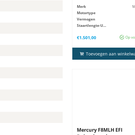
Merk
M
Motortype
Vermogen
Staartlengte-Uitv
Gewicht
€
1.501,00
Op vo
Toevoegen aan winkelw
Mercury F8MLH EFI