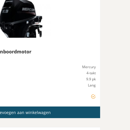
tenboordmotor
Mercury
4-takt
9.9 pk
Lang
Elektrisch
evoegen aan winkelwagen