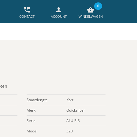
0
perm_phone_msg
person
shopping_basket
CONTACT
ACCOUNT
WINKELWAGEN
ten
Staartlengte
Kort
Merk
Quicksilver
Serie
ALU RIB
Model
320