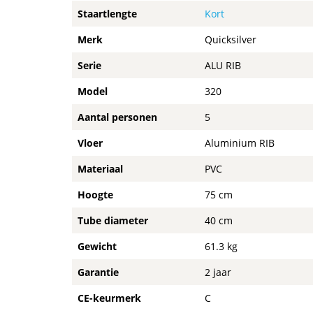
Staartlengte
Kort
Merk
Quicksilver
Serie
ALU RIB
Model
320
Aantal personen
5
Vloer
Aluminium RIB
Materiaal
PVC
Hoogte
75 cm
Tube diameter
40 cm
Gewicht
61.3 kg
Garantie
2 jaar
CE-keurmerk
C