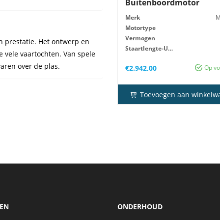
Buitenboordmotor
Merk
M
Motortype
Vermogen
en prestatie. Het ontwerp en
Staartlengte-Uitv
e vele vaartochten. Van spele
Gewicht
varen over de plas.
€
2.942,00
Op vo
Toevoegen aan winkelw
EN
ONDERHOUD