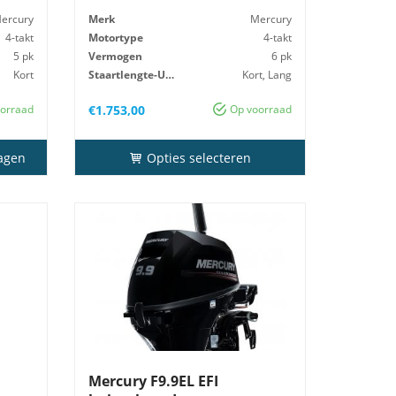
ercury
Merk
Mercury
4-takt
Motortype
4-takt
5 pk
Vermogen
6 pk
Kort
Staartlengte-Uitv
Kort, Lang
25 kg
Gewicht
25 kg
orraad
€
1.753,00
Op voorraad
agen
Opties selecteren
Mercury F9.9EL EFI