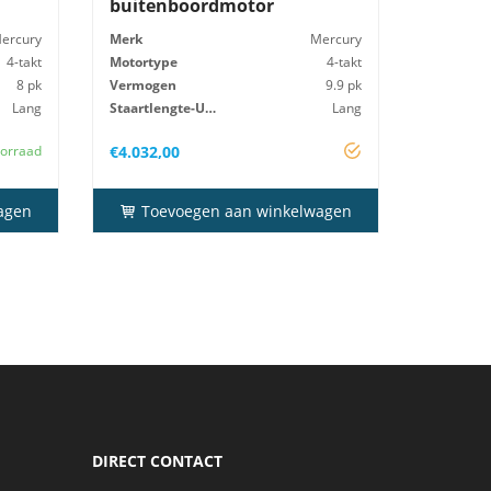
buitenboordmotor
ercury
Merk
Mercury
4-takt
Motortype
4-takt
8 pk
Vermogen
9.9 pk
Lang
Staartlengte-Uitv
Lang
38 kg
Startsysteem
Elektrisch
orraad
€
4.032,00
agen
Toevoegen aan winkelwagen
DIRECT CONTACT