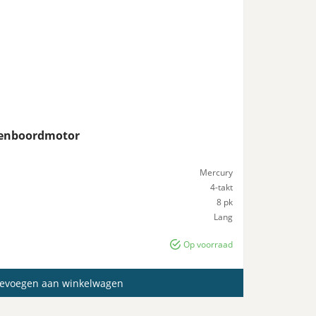
tenboordmotor
Mercury
4-takt
8 pk
Lang
38 kg
Op voorraad
evoegen aan winkelwagen