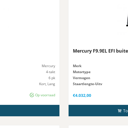
Mercury F9.9EL EFI bui
Mercury
Merk
4-takt
Motortype
6 pk
Vermogen
Kort, Lang
Staartlengte-Uitv
25 kg
Startsysteem
Op voorraad
€
4.032,00
n
To