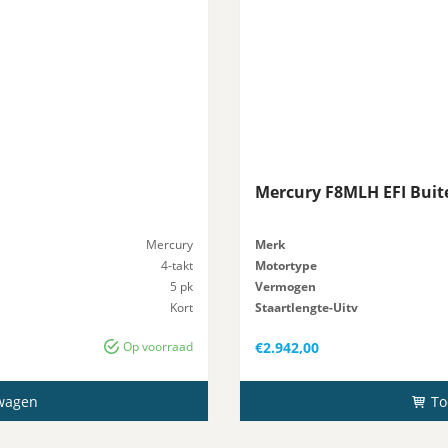
Mercury F8MLH EFI Bui
Mercury
Merk
4-takt
Motortype
5 pk
Vermogen
Kort
Staartlengte-Uitv
25 kg
Gewicht
Op voorraad
€
2.942,00
wagen
To