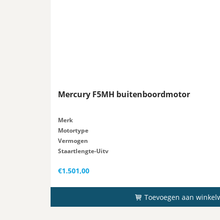
Mercury F5MH buitenboordmotor
Merk
Motortype
Vermogen
Staartlengte-Uitv
Gewicht
€
1.501,00
Toevoegen aan winkel