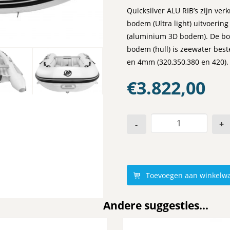
Quicksilver ALU RIB’s zijn ver
bodem (Ultra light) uitvoerin
(aluminium 3D bodem). De bot
bodem (hull) is zeewater best
en 4mm (320,350,380 en 420).
€
3.822,00
-
+
Toevoegen aan winkelw
Andere suggesties…