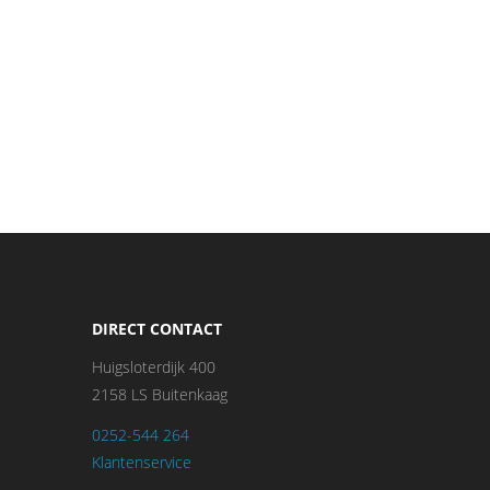
DIRECT CONTACT
Huigsloterdijk 400
2158 LS Buitenkaag
0252-544 264
Klantenservice