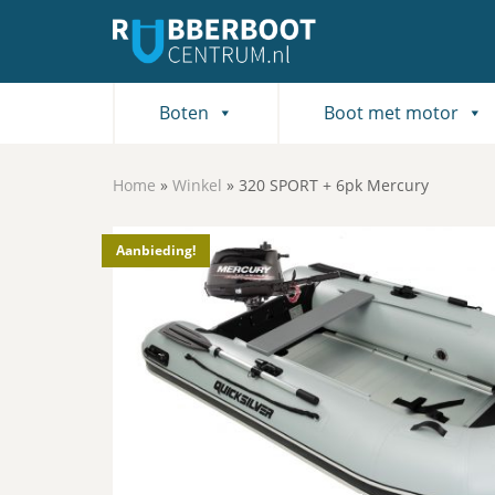
Boten
Boot met motor
Home
»
Winkel
»
320 SPORT + 6pk Mercury
Aanbieding!