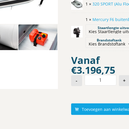
1 ×
320 SPORT (Alu Flo
1 ×
Mercury F6 buite
Staartlengte uitv
Brandstoftank
Vanaf
€
3.196,75
-
+
Toevoegen aan winkelw