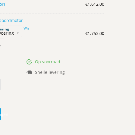
or)
€
1.612,00
nboordmotor
Wis
oering
€
1.753,00
Op voorraad
Snelle levering
agen