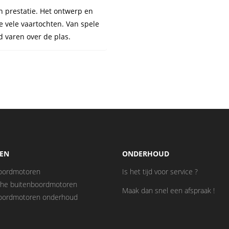
en prestatie. Het ontwerp en
e vele vaartochten. Van spele
d varen over de plas.
EN
ONDERHOUD
oordmotoren
Is het tijd voor service ?
sche buitenboordmotoren
Maak dan snel een afspraak !
oordmotoren onderhoud