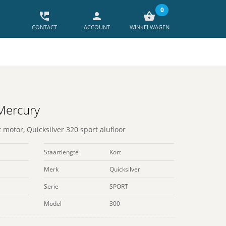
0
perm_phone_msg
person
shopping_basket
CONTACT
ACCOUNT
WINKELWAGEN
Mercury
t motor
,
Quicksilver 320 sport alufloor
Staartlengte
Kort
Merk
Quicksilver
Serie
SPORT
Model
300