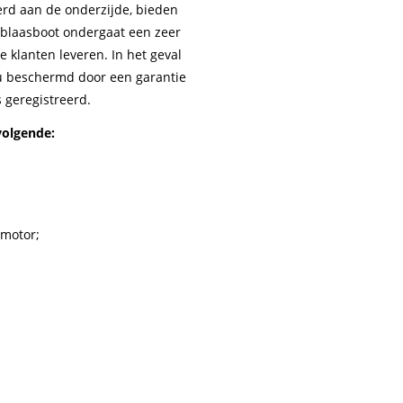
erd aan de onderzijde, bieden
opblaasboot ondergaat een zeer
e klanten leveren. In het geval
t u beschermd door een garantie
s geregistreerd.
volgende:
dmotor;