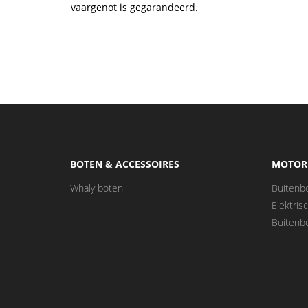
vaargenot is gegarandeerd.
BOTEN & ACCESSOIRES
MOTOR
Whaly boten
Buitenb
Elektri
Buitenb