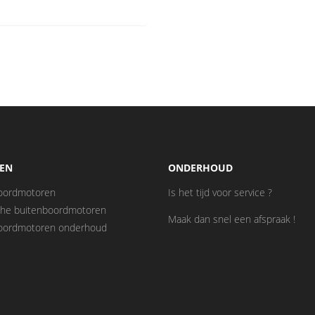
EN
ONDERHOUD
oordmotoren
Is het tijd voor service ?
sche buitenboordmotoren
Maak dan snel een afspraak !
oordmotoren onderhoud