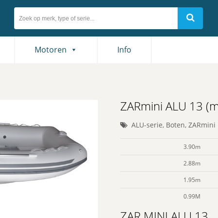
Motoren
Info
ZARmini ALU 13 (m
ALU-serie
,
Boten
,
ZARmini
3.90m
2.88m
1.95m
0.99M
ZAR MINI ALU 13