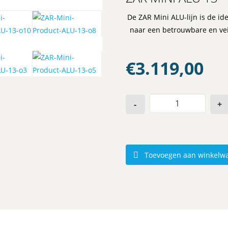
De ZAR Mini ALU-lijn is de i
naar een betrouwbare en vei
€
3.119,00
-
+
Toevoegen aan winkelw