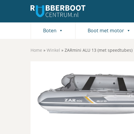
Boten
Boot met motor
Home
»
Winkel
»
ZARmini ALU 13 (met speedtubes)