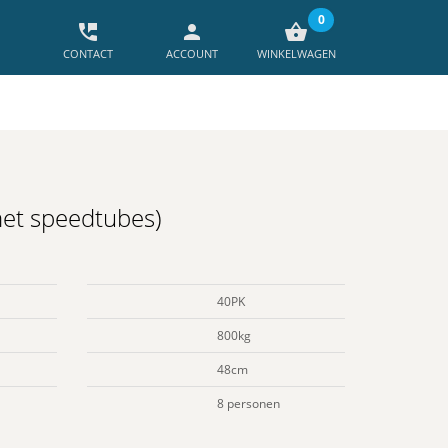
0
perm_phone_msg
person
shopping_basket
CONTACT
ACCOUNT
WINKELWAGEN
et speedtubes)
40PK
800kg
48cm
8 personen