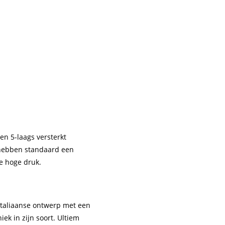
n 5-laags versterkt
 hebben standaard een
e hoge druk.
Italiaanse ontwerp met een
ek in zijn soort. Ultiem