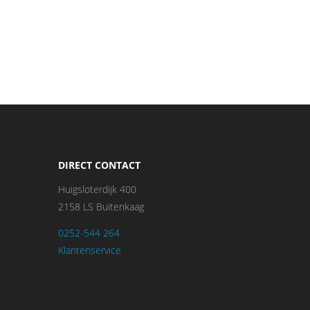
DIRECT CONTACT
Huigsloterdijk 400
2158 LS Buitenkaag
0252-544 264
Klantenservice