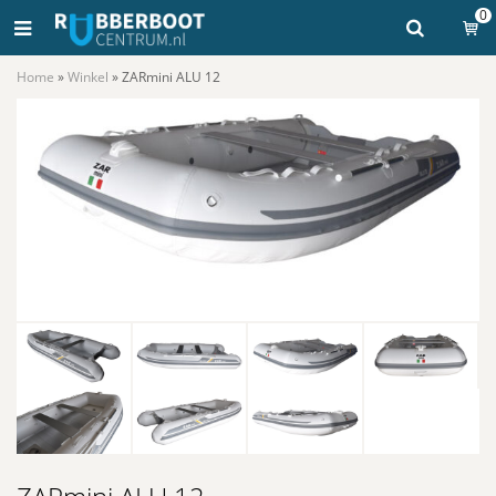
0
Home
»
Winkel
»
ZARmini ALU 12