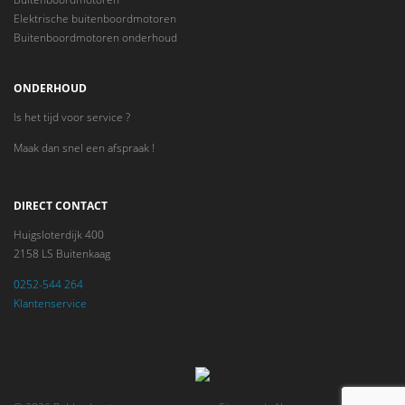
Elektrische buitenboordmotoren
Buitenboordmotoren onderhoud
ONDERHOUD
Is het tijd voor service ?
Maak dan snel een afspraak !
DIRECT CONTACT
Huigsloterdijk 400
2158 LS Buitenkaag
0252-544 264
Klantenservice