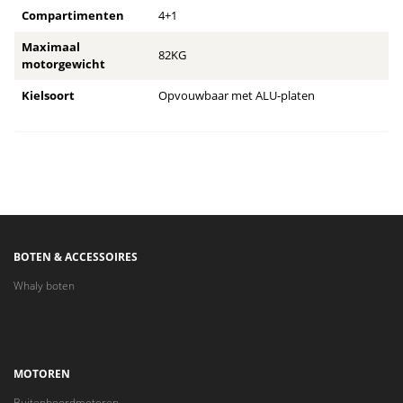
Compartimenten
4+1
Maximaal
82KG
motorgewicht
Kielsoort
Opvouwbaar met ALU-platen
BOTEN & ACCESSOIRES
Whaly boten
MOTOREN
Buitenboordmotoren