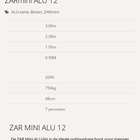
ZARmini ALU 12
ALU-serie
,
Boten
,
ZARmini
3.60m
2.58m
1.95m
0.99M
20PK
750kg
48cm
7 personen
ZAR MINI ALU 12
De ZAR Mini ALU-lijn is de ideale opblaasbare boot voor mensen