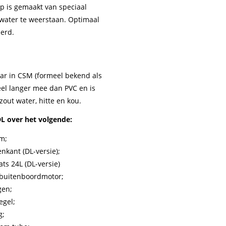
mp is gemaakt van speciaal
water te weerstaan. Optimaal
eerd.
aar in CSM (formeel bekend als
el langer mee dan PVC en is
zout water, hitte en kou.
L over het volgende:
m;
nkant (DL-versie);
ts 24L (DL-versie)
r buitenboordmotor;
gen;
egel;
g;