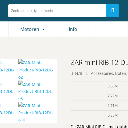
Motoren
Info
ZAR mini RIB 12 D
N/B
Accessoires
,
Boten
3.60M
2.72M
1.71M
0.80M
De ZAR Mini RIB DL met dubbe