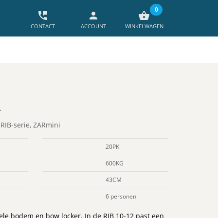
0
perm_phone_msg
person
shopping_basket
CONTACT
ACCOUNT
WINKELWAGEN
L
,
RIB-serie
,
ZARmini
20PK
600KG
43CM
6 personen
le bodem en bow locker. In de RIB 10-12 past een