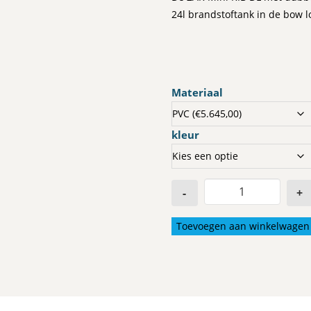
24l brandstoftank in de bow l
Materiaal
kleur
-
+
Toevoegen aan winkelwagen