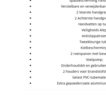
Spatbescherming rond
Verstelbare en verwijderbar
2 Voorste handgre
2 Achterste handgr
Handvatten op tu
Veiligheids-kle
Antislippatroon
Tweekleurige tu
Kielbeschermin
2 roeispanen met beve
Voetpomp;
Onderhoudskit en gebruiker
2 houders voor brandstofs
Gelast PVC-tubemater
Extra gepoedercoate aluminiu