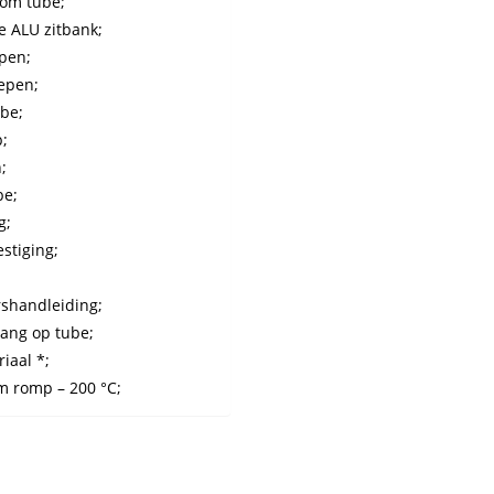
om tube;
e ALU zitbank;
pen;
epen;
be;
p;
;
be;
g;
stiging;
shandleiding;
lang op tube;
iaal *;
m romp – 200 °C;