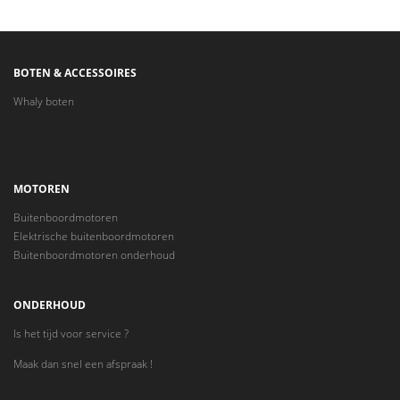
BOTEN & ACCESSOIRES
Whaly boten
MOTOREN
Buitenboordmotoren
Elektrische buitenboordmotoren
Buitenboordmotoren onderhoud
ONDERHOUD
Is het tijd voor service ?
Maak dan snel een afspraak !