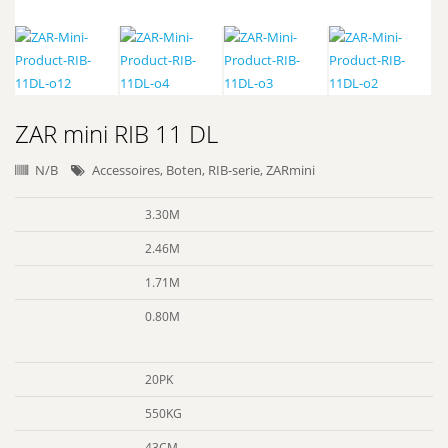
ZAR mini RIB 11 DL
N/B
Accessoires
,
Boten
,
RIB-serie
,
ZARmini
3.30M
2.46M
1.71M
0.80M
20PK
550KG
43CM