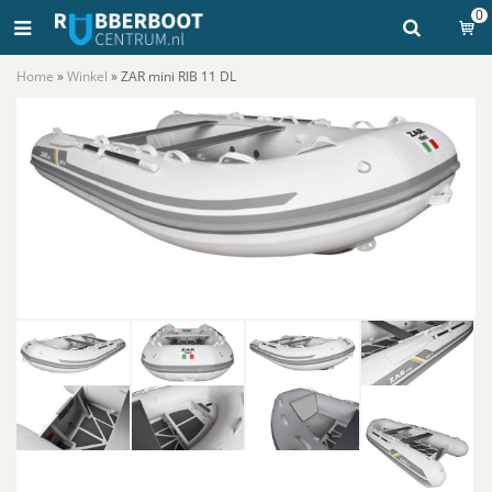
0
Home
»
Winkel
»
ZAR mini RIB 11 DL