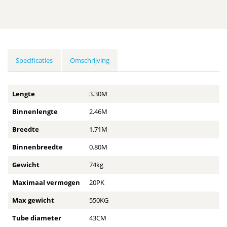
Specificaties
Omschrijving
Lengte
3.30M
Binnenlengte
2.46M
Breedte
1.71M
Binnenbreedte
0.80M
Gewicht
74kg
Maximaal vermogen
20PK
Max gewicht
550KG
Tube diameter
43CM