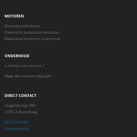
MOTOREN
Buitenboordmotoren
Elektrische buitenboordmotoren
Buitenboordmotoren onderhoud
ONDERHOUD
Is het tijd voor service ?
Maak dan snel een afspraak !
DIRECT CONTACT
Huigsloterdijk 400
2158 LS Buitenkaag
0252-544 264
Klantenservice