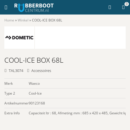
0
Home
»
Winkel
»
COOL-ICE BOX 68L
COOL-ICE BOX 68L
TAL3074
Accessoires
Merk
Waeco
Type 2
Cool-Ice
Artikelnummer
90123168
Extra Info
Capaciteit ltr : 68, Afmeting mm : 685 x 420 x 485, Gewicht kg :