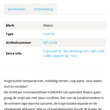
Specificaties
Omschrijving
Merk
Waeco
Type
Cool-Ice
Artikelnummer
90123168
Capaciteit ltr : 68, Afmeting mm : 685 x 420
Extra info
x 485, Gewicht kg : 10,4
Hoge buiten temperaturen, hobbelig terrein, ruig water, zout water,
stof en modder?
De zichtbaar onverwoestbare ICEBOXES van specialist Waeco gaan
graag de strijd aan met deze condities. Een van de karakteristieken is
de extreem lage warmte opname, de hoge isolatie waarde en de
uitgekiende afsluiting. Met ijs of koel elementen houdt de koeler de