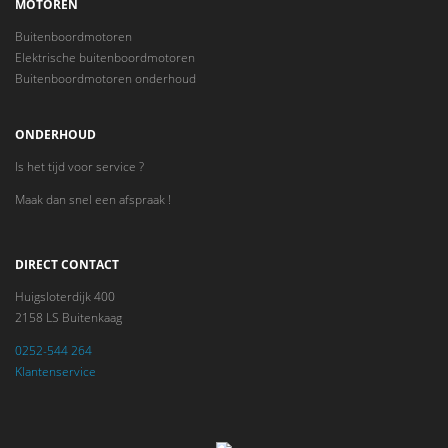
MOTOREN
Buitenboordmotoren
Elektrische buitenboordmotoren
Buitenboordmotoren onderhoud
ONDERHOUD
Is het tijd voor service ?
Maak dan snel een afspraak !
DIRECT CONTACT
Huigsloterdijk 400
2158 LS Buitenkaag
0252-544 264
Klantenservice