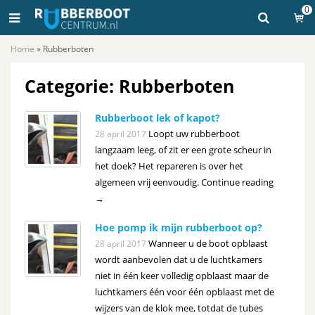
0
Home
»
Rubberboten
Categorie: Rubberboten
Rubberboot lek of kapot?
Loopt uw rubberboot
28 april 2017
langzaam leeg, of zit er een grote scheur in
het doek? Het repareren is over het
algemeen vrij eenvoudig. Continue reading
→
Hoe pomp ik mijn rubberboot op?
Wanneer u de boot opblaast
28 april 2017
wordt aanbevolen dat u de luchtkamers
niet in één keer volledig opblaast maar de
luchtkamers één voor één opblaast met de
wijzers van de klok mee, totdat de tubes