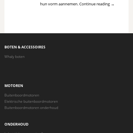
hun vorm aannemen. Continue reading →
BOTEN & ACCESSOIRES
Whaly boten
MOTOREN
Buitenboordmotoren
Elektrische buitenboordmotoren
Buitenboordmotoren onderhoud
ONDERHOUD