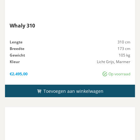
Whaly 310
Lengte
310 cm
Breedte
173 cm
Gewicht
105 kg
Kleur
Licht Grijs, Marmer
Maximaal-Vermogen
10 pk
€
2.495,00
Op voorraad
Toevoegen aan winkelwagen