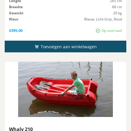
Lengte
285 cm
Breedte
68 cm
Gewicht
20 kg
Kleur
Blauw, Licht Grijs, Rood
Aantal-Personen
1
€
395,00
Op voorraad
Toevoegen aan winkelwagen
Whaly 210