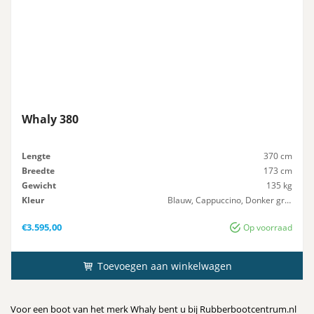
Whaly 380
Lengte
370 cm
Breedte
173 cm
Gewicht
135 kg
Kleur
Blauw, Cappuccino, Donker grijs, Geel, Groen, Licht Grijs, Oranje, Rood, Zwart
Maximaal-Vermogen
20 pk
€
3.595,00
Op voorraad
Toevoegen aan winkelwagen
Voor een boot van het merk Whaly bent u bij Rubberbootcentrum.nl