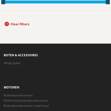
Clear filters
BOTEN & ACCESSOIRES
Whaly boten
MOTOREN
Buitenboordmotoren
Elektrische buitenboordmotoren
Buitenboordmotoren onderhoud