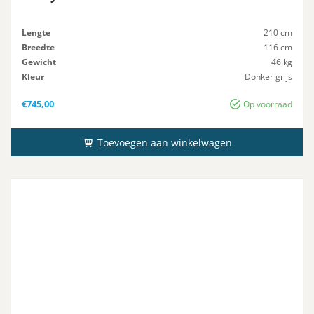
Lengte
210 cm
Breedte
116 cm
Gewicht
46 kg
Kleur
Donker grijs
Maximaal-Vermogen
2.5 pk
€
745,00
Op voorraad
Toevoegen aan winkelwagen