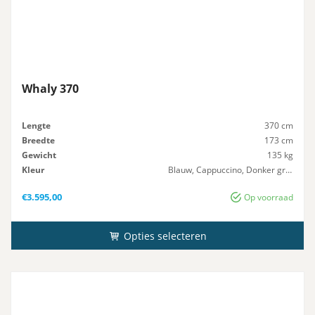
Whaly 370
Lengte
370 cm
Breedte
173 cm
Gewicht
135 kg
Kleur
Blauw, Cappuccino, Donker grijs, Geel, Groen, Licht Grijs, Oranje, Rood, Zwart
Maximaal-Vermogen
20 pk
€
3.595,00
Op voorraad
Opties selecteren