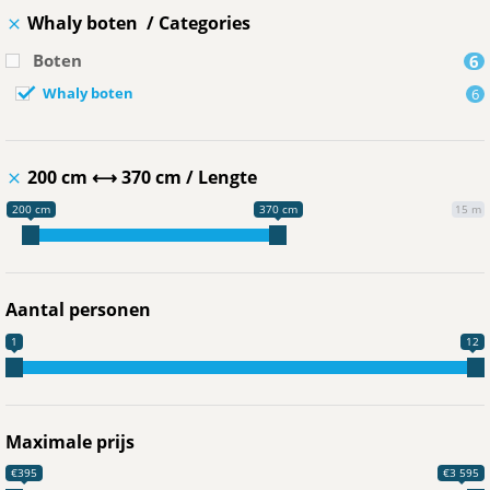
Whaly boten
Categories
Boten
6
Whaly boten
6
200 cm ⟷
370 cm
Lengte
200 cm
370 cm
15 m
Aantal personen
1
12
Maximale prijs
€395
€3 595