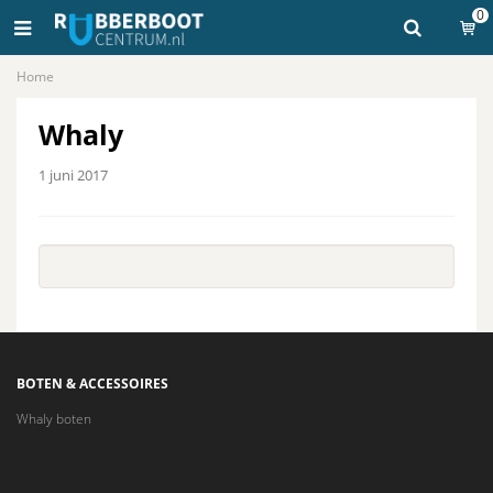
0
Home
Whaly
1 juni 2017
BOTEN & ACCESSOIRES
Whaly boten