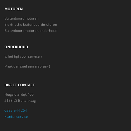
MOTOREN
Buitenboordmotoren
Elektrische buitenboordmotoren
Buitenboordmotoren onderhoud
ONDERHOUD
Is het tijd voor service ?
Maak dan snel een afspraak !
DIRECT CONTACT
Huigsloterdijk 400
2158 LS Buitenkaag
0252-544 264
Klantenservice