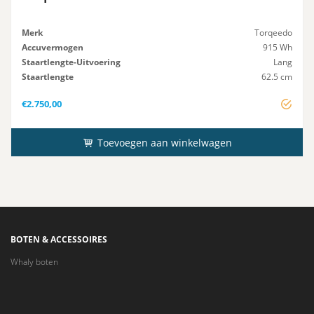
Merk
Torqeedo
Accuvermogen
915 Wh
Staartlengte-Uitvoering
Lang
Staartlengte
62.5 cm
Startsysteem
Elektrisch
€
2.750,00
Toevoegen aan winkelwagen
BOTEN & ACCESSOIRES
Whaly boten