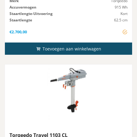
Merk
Torqeedo
Accuvermogen
915 Wh
Staartlengte-Uitvoering
Kort
Staartlengte
62.5 cm
Startsysteem
Elektrisch
€
2.700,00
Toevoegen aan winkelwagen
Torqeedo Travel 1103 CL