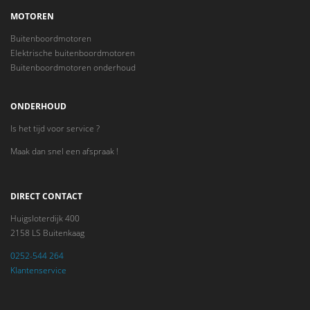
MOTOREN
Buitenboordmotoren
Elektrische buitenboordmotoren
Buitenboordmotoren onderhoud
ONDERHOUD
Is het tijd voor service ?
Maak dan snel een afspraak !
DIRECT CONTACT
Huigsloterdijk 400
2158 LS Buitenkaag
0252-544 264
Klantenservice