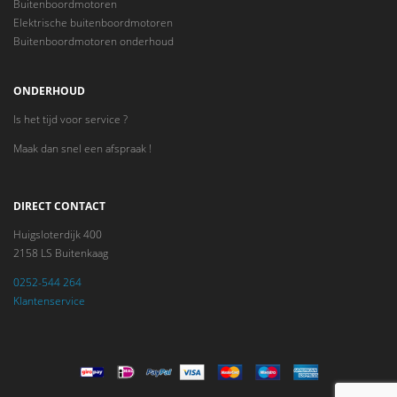
Buitenboordmotoren
Elektrische buitenboordmotoren
Buitenboordmotoren onderhoud
ONDERHOUD
Is het tijd voor service ?
Maak dan snel een afspraak !
DIRECT CONTACT
Huigsloterdijk 400
2158 LS Buitenkaag
0252-544 264
Klantenservice