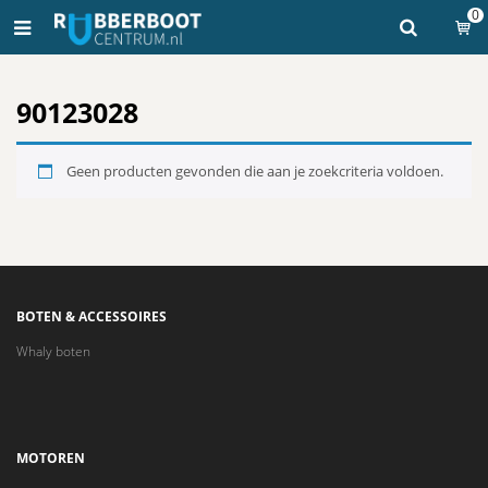
0
90123028
Geen producten gevonden die aan je zoekcriteria voldoen.
BOTEN & ACCESSOIRES
Whaly boten
MOTOREN